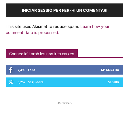
INICIAR SESSIÓ PER FER-HI UN COMENTARI
This site uses Akismet to reduce spam.
Learn how your
comment data is processed.
Connecta't amb les nostres xarxes
7,490
Fans
M' AGRADA
3,252
Seguidors
SEGUIR
-Publicitat-