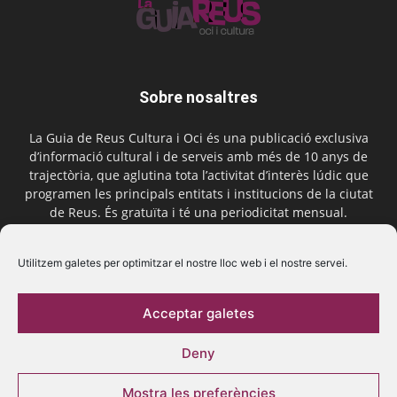
Sobre nosaltres
La Guia de Reus Cultura i Oci és una publicació exclusiva
d’informació cultural i de serveis amb més de 10 anys de
trajectòria, que aglutina tota l’activitat d’interès lúdic que
programen les principals entitats i institucions de la ciutat
de Reus. És gratuïta i té una periodicitat mensual.
Contactar-nos:
comercial@laguiadereus.com
Utilitzem galetes per optimitzar el nostre lloc web i el nostre servei.
Acceptar galetes
Segueix-nos
Deny
Mostra les preferències