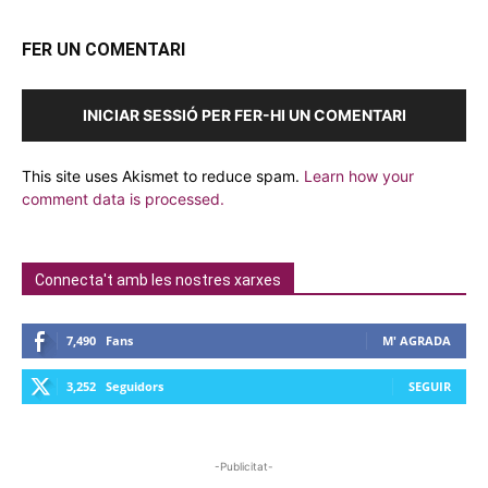
FER UN COMENTARI
INICIAR SESSIÓ PER FER-HI UN COMENTARI
This site uses Akismet to reduce spam.
Learn how your
comment data is processed.
Connecta't amb les nostres xarxes
7,490
Fans
M' AGRADA
3,252
Seguidors
SEGUIR
-Publicitat-