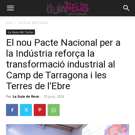
Inici
La Guia del Camp
La Guia del Camp
El nou Pacte Nacional per a
la Indústria reforça la
transformació industrial al
Camp de Tarragona i les
Terres de l’Ebre
Per
La Guia de Reus
-
23 juny, 2026