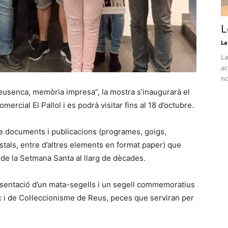
L
La
La
ac
no
reusenca, memòria impresa”, la mostra s’inaugurarà el
ercial El Pallol i es podrà visitar fins al 18 d’octubre.
e documents i publicacions (programes, goigs,
ostals, entre d’altres elements en format paper) que
 de la Setmana Santa al llarg de dècades.
resentació d’un mata-segells i un segell commemoratius
lic i de Col·leccionisme de Reus, peces que serviran per