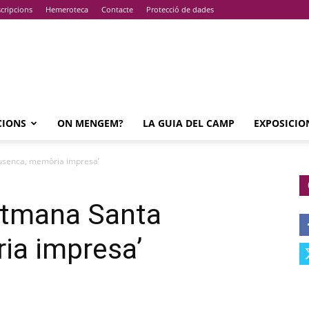
cripcions
Hemeroteca
Contacte
Protecció de dades
CIONS
ON MENGEM?
LA GUIA DEL CAMP
EXPOSICIO
eusenca, memòria impresa’
Setmana Santa
ia impresa’