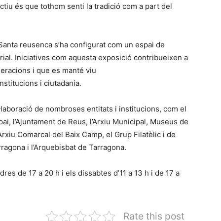
ectiu és que tothom senti la tradició com a part del
 Santa reusenca s’ha configurat com un espai de
rial. Iniciatives com aquesta exposició contribueixen a
eneracions i que es manté viu
nstitucions i ciutadania.
l·laboració de nombroses entitats i institucions, com el
spai, l’Ajuntament de Reus, l’Arxiu Municipal, Museus de
Arxiu Comarcal del Baix Camp, el Grup Filatèlic i de
rragona i l’Arquebisbat de Tarragona.
dres de 17 a 20 h i els dissabtes d’11 a 13 h i de 17 a
Rate this post