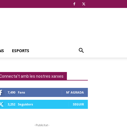
NS
ESPORTS
Connecta't amb les nostres xarxes
7,490
Fans
M' AGRADA
3,252
Seguidors
SEGUIR
-Publicitat-