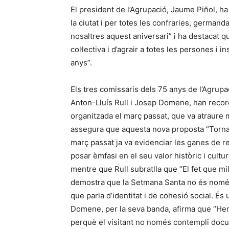
El president de l’Agrupació, Jaume Piñol, ha
la ciutat i per totes les confraries, german
nosaltres aquest aniversari” i ha destacat 
col·lectiva i d’agrair a totes les persones i 
anys”.
Els tres comissaris dels 75 anys de l’Agrupaci
Anton-Lluís Rull i Josep Domene, han recor
organitzada el març passat, que va atraure m
assegura que aquesta nova proposta “Tornarà
març passat ja va evidenciar les ganes de 
posar èmfasi en el seu valor històric i cult
mentre que Rull subratlla que “El fet que mi
demostra que la Setmana Santa no és només
que parla d’identitat i de cohesió social. És
Domene, per la seva banda, afirma que “Hem 
perquè el visitant no només contempli docu