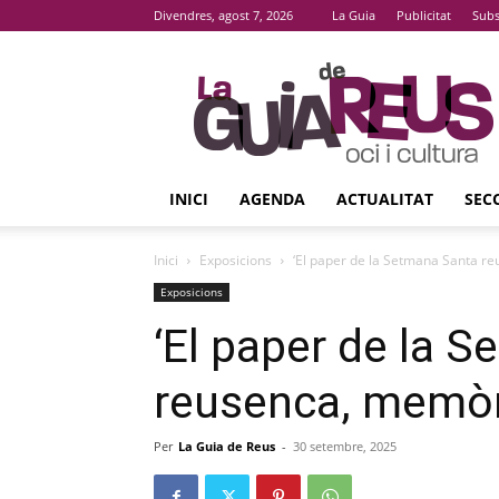
Divendres, agost 7, 2026
La Guia
Publicitat
Subs
La
Guia
De
Reus
INICI
AGENDA
ACTUALITAT
SEC
Inici
Exposicions
‘El paper de la Setmana Santa r
Exposicions
‘El paper de la 
reusenca, memòr
Per
La Guia de Reus
-
30 setembre, 2025