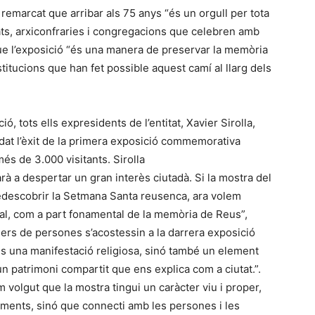
 remarcat que arribar als 75 anys “és un orgull per tota
dats, arxiconfraries i congregacions que celebren amb
que l’exposició “és una manera de preservar la memòria
institucions que han fet possible aquest camí al llarg dels
ó, tots ells expresidents de l’entitat, Xavier Sirolla,
dat l’èxit de la primera exposició commemorativa
és de 3.000 visitants. Sirolla
 a despertar un gran interès ciutadà. Si la mostra del
redescobrir la Setmana Santa reusenca, ara volem
ural, com a part fonamental de la memòria de Reus”,
lers de persones s’acostessin a la darrera exposició
 una manifestació religiosa, sinó també un element
 un patrimoni compartit que ens explica com a ciutat.”.
volgut que la mostra tingui un caràcter viu i proper,
ments, sinó que connecti amb les persones i les