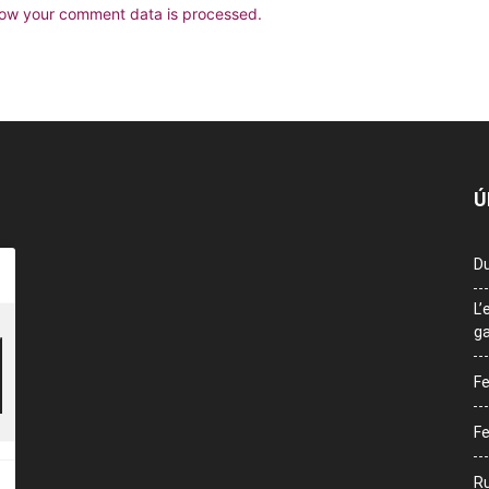
ow your comment data is processed.
Ú
Du
L’
ga
Fe
Fe
Ru