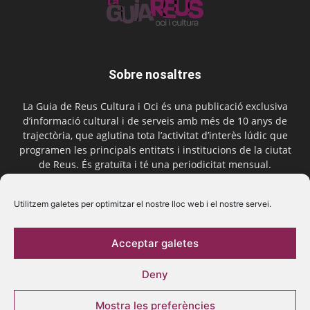
Sobre nosaltres
La Guia de Reus Cultura i Oci és una publicació exclusiva
d’informació cultural i de serveis amb més de 10 anys de
trajectòria, que aglutina tota l’activitat d’interès lúdic que
programen les principals entitats i institucions de la ciutat
de Reus. És gratuïta i té una periodicitat mensual.
Contactar-nos:
comercial@laguiadereus.com
Utilitzem galetes per optimitzar el nostre lloc web i el nostre servei.
Acceptar galetes
Segueix-nos
Deny
Mostra les preferències