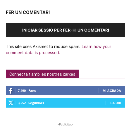
FER UN COMENTARI
INICIAR SESSIÓ PER FER-HI UN COMENTARI
This site uses Akismet to reduce spam.
Learn how your
comment data is processed.
Connecta't amb les nostres xarxes
7,490
Fans
M' AGRADA
3,252
Seguidors
SEGUIR
-Publicitat-