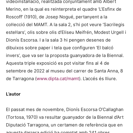
videoinstal·lació, realitzada conjuntament amb Albert
Merino, en la qual es reinterpreta el quadre ‘L’Esfinx de
Roscoff’ (1910), de Josep Nogué, pertanyent a la
col·lecció del MAMT. A la sala 2, s’hi pot veure ‘Sacrilegis
estel·lars’, olis sobre olis d’Eliseu Meifrén, Modest Urgell i
Dionís Escorsa. I a la sala 3 hi pengen desenes de
dibuixos sobre paper i tela que configuren ‘El balcó
invers’, que va ser la proposta guanyadora de la Biennal.
Aquesta triple exposició es pot visitar fins al 4 de
setembre de 2022 al museu del carrer de Santa Anna, 8
de Tarragona (
www.dipta.cat/mamt
). L’accés és lliure.
L’autor
El passat mes de novembre, Dionís Escorsa O’Callaghan
(Tortosa, 1970) va resultar guanyador de la Biennal d’Art
Diputació Tarragona, un certamen de referència que en
aquesta darrera edició ha comptat amb 241 obres