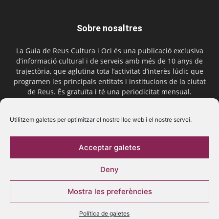
Sobre nosaltres
La Guia de Reus Cultura i Oci és una publicació exclusiva
d’informació cultural i de serveis amb més de 10 anys de
trajectòria, que aglutina tota l’activitat d’interès lúdic que
programen les principals entitats i institucions de la ciutat
de Reus. És gratuïta i té una periodicitat mensual.
Contactar-nos:
comercial@laguiadereus.com
Utilitzem galetes per optimitzar el nostre lloc web i el nostre servei.
Acceptar galetes
Segueix-nos
Deny
Mostra les preferències
Política de galetes
© 2016 La Guia de Reus | Creada per Be Marketing