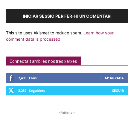
INICIAR SESSIÓ PER FER-HI UN COMENTARI
This site uses Akismet to reduce spam.
Learn how your
comment data is processed.
Connecta't amb les nostres xarxes
7,490
Fans
M' AGRADA
3,252
Seguidors
SEGUIR
-Publicitat-