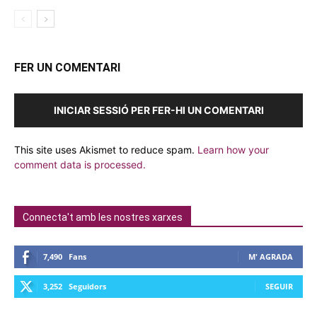
FER UN COMENTARI
INICIAR SESSIÓ PER FER-HI UN COMENTARI
This site uses Akismet to reduce spam.
Learn how your
comment data is processed.
Connecta't amb les nostres xarxes
7,490
Fans
M' AGRADA
3,252
Seguidors
SEGUIR