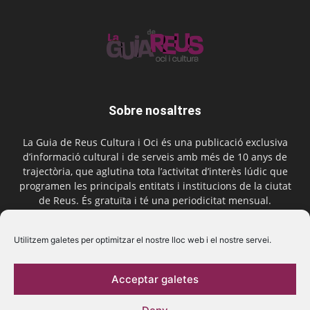
Sobre nosaltres
La Guia de Reus Cultura i Oci és una publicació exclusiva
d’informació cultural i de serveis amb més de 10 anys de
trajectòria, que aglutina tota l’activitat d’interès lúdic que
programen les principals entitats i institucions de la ciutat
de Reus. És gratuïta i té una periodicitat mensual.
Contactar-nos:
comercial@laguiadereus.com
Utilitzem galetes per optimitzar el nostre lloc web i el nostre servei.
Acceptar galetes
Segueix-nos