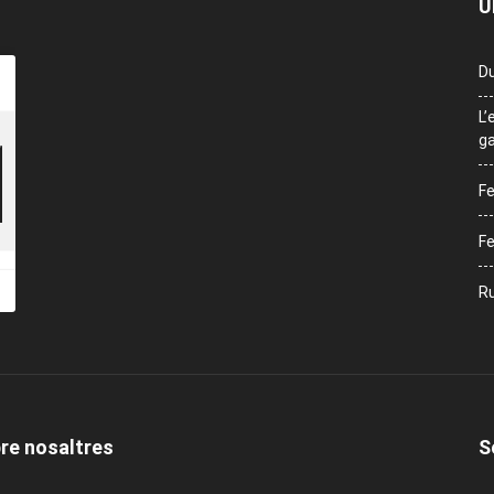
Ú
Du
L’
ga
Fe
Fe
Ru
re nosaltres
S