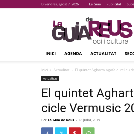
Divendres, agost 7, 2026
La Guia
Publicitat
Subs
La
Guia
De
Reus
INICI
AGENDA
ACTUALITAT
SEC
Inici
Actualitat
El quintet Agharta agafa el relleu d
Actualitat
El quintet Aghart
cicle Vermusic 2
Per
La Guia de Reus
-
18 juliol, 2019