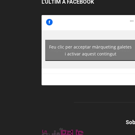
L’ÚLTIM A FACEBOOK
Feu clic per acceptar màrqueting galetes
https://www.facebook.com/guiadereus/
i activar aquest contingut
Sob