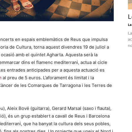
L
La
La
 concerts en espais emblemàtics de Reus que impulsa
ac
no
oria de Cultura, torna aquest divendres 19 de juliol a
a ocasió amb el quintet Agharta. Aquesta serà la
mmarcar dins el flamenc mediterrani, actua al cicle
Les entrades anticipades per a aquesta actuació es
m
al preu de 5 euros. L’aforament és limitat i la
l Càncer de les Comarques de Tarragona i les Terres de
, Aleix Bové (guitarra), Gerard Marsal (saxo i flauta),
ió), és un grup establert a cavall de Reus i Barcelona
Mediterrani, que ha banyat la cultura dels seus pobles,
, fins als nostres dies. Un projecte que uneix el Nord i