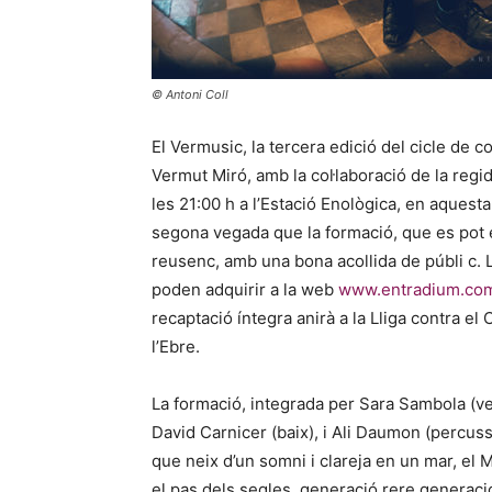
© Antoni Coll
El Vermusic, la tercera edició del cicle de
Vermut Miró, amb la col·laboració de la regid
les 21:00 h a l’Estació Enològica, en aquest
segona vegada que la formació, que es pot e
reusenc, amb una bona acollida de públi c. 
poden adquirir a la web
www.entradium.co
recaptació íntegra anirà a la Lliga contra e
l’Ebre.
La formació, integrada per Sara Sambola (veu)
David Carnicer (baix), i Ali Daumon (percuss
que neix d’un somni i clareja en un mar, el 
el pas dels segles, generació rere generació