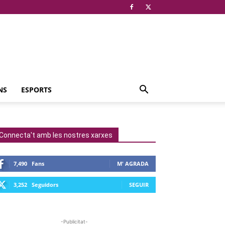
NS
ESPORTS
Connecta't amb les nostres xarxes
7,490
Fans
M' AGRADA
3,252
Seguidors
SEGUIR
-Publicitat-