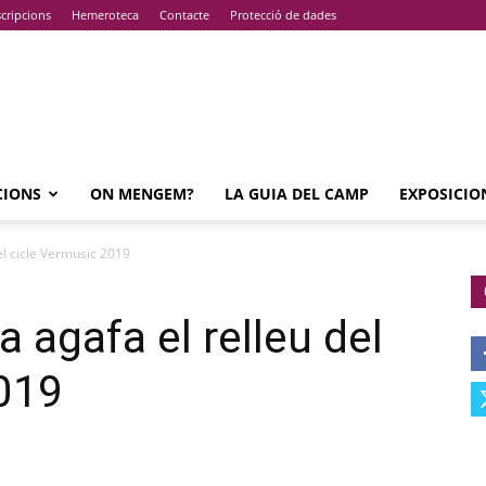
cripcions
Hemeroteca
Contacte
Protecció de dades
CIONS
ON MENGEM?
LA GUIA DEL CAMP
EXPOSICIO
el cicle Vermusic 2019
a agafa el relleu del
019