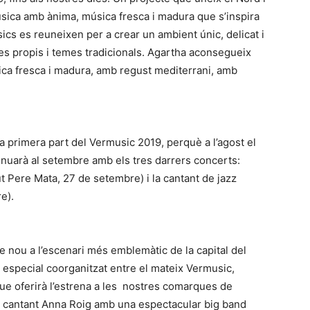
música amb ànima, música fresca i madura que s’inspira
ics es reuneixen per a crear un ambient únic, delicat i
s propis i temes tradicionals. Agartha aconsegueix
ica fresca i madura, amb regust mediterrani, amb
 la primera part del Vermusic 2019, perquè a l’agost el
tinuarà al setembre amb els tres darrers concerts:
ut Pere Mata, 27 de setembre) i la cantant de jazz
e).
e nou a l’escenari més emblemàtic de la capital del
 especial coorganitzat entre el mateix Vermusic,
que oferirà l’estrena a les nostres comarques de
la cantant Anna Roig amb una espectacular big band