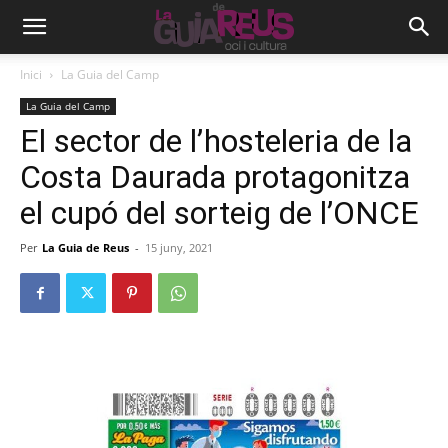
Inici
La Guia del Camp
La Guia del Camp
El sector de l’hosteleria de la
Costa Daurada protagonitza
el cupó del sorteig de l’ONCE
Per
La Guia de Reus
-
15 juny, 2021