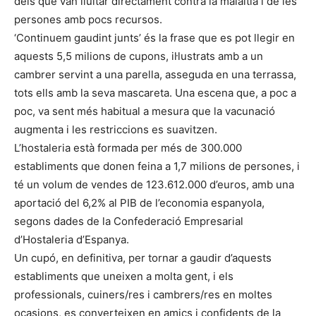
dels que van lluitar directament contra la malaltia i de les
persones amb pocs recursos.
‘Continuem gaudint junts’ és la frase que es pot llegir en
aquests 5,5 milions de cupons, il·lustrats amb a un
cambrer servint a una parella, asseguda en una terrassa,
tots ells amb la seva mascareta. Una escena que, a poc a
poc, va sent més habitual a mesura que la vacunació
augmenta i les restriccions es suavitzen.
L’hostaleria està formada per més de 300.000
establiments que donen feina a 1,7 milions de persones, i
té un volum de vendes de 123.612.000 d’euros, amb una
aportació del 6,2% al PIB de l’economia espanyola,
segons dades de la Confederació Empresarial
d’Hostaleria d’Espanya.
Un cupó, en definitiva, per tornar a gaudir d’aquests
establiments que uneixen a molta gent, i els
professionals, cuiners/res i cambrers/res en moltes
ocasions, es converteixen en amics i confidents de la