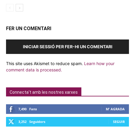
FER UN COMENTARI
INICIAR SESSIÓ PER FER-HI UN COMENTARI
This site uses Akismet to reduce spam.
Learn how your
comment data is processed.
Connecta't amb les nostres xarxes
7,490
Fans
M' AGRADA
3,252
Seguidors
SEGUIR