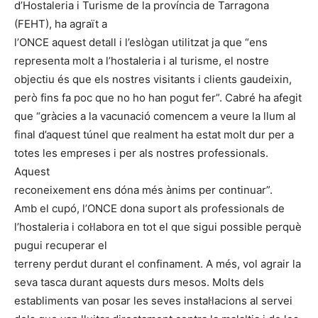
d’Hostaleria i Turisme de la província de Tarragona
(FEHT), ha agraït a
l’ONCE aquest detall i l’eslògan utilitzat ja que “ens
representa molt a l’hostaleria i al turisme, el nostre
objectiu és que els nostres visitants i clients gaudeixin,
però fins fa poc que no ho han pogut fer”. Cabré ha afegit
que “gràcies a la vacunació comencem a veure la llum al
final d’aquest túnel que realment ha estat molt dur per a
totes les empreses i per als nostres professionals.
Aquest
reconeixement ens dóna més ànims per continuar”.
Amb el cupó, l’ONCE dona suport als professionals de
l’hostaleria i col·labora en tot el que sigui possible perquè
pugui recuperar el
terreny perdut durant el confinament. A més, vol agrair la
seva tasca durant aquests durs mesos. Molts dels
establiments van posar les seves instal·lacions al servei