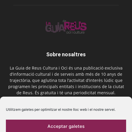
Sobre nosaltres
La Guia de Reus Cultura i Oci és una publicació exclusiva
d’informació cultural i de serveis amb més de 10 anys de
trajectòria, que aglutina tota l’activitat d’interès lúdic que
programen les principals entitats i institucions de la ciutat
de Reus. És gratuïta i té una periodicitat mensual.
Contactar-nos:
comercial@laguiadereus.com
Utilitzem galetes per optimitzar el nostre lloc web i el nostre servei.
Acceptar galetes
Segueix-nos