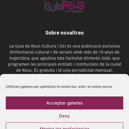
Sobre nosaltres
La Guia de Reus Cultura i Oci és una publicació exclusiva
d’informació cultural i de serveis amb més de 10 anys de
trajectòria, que aglutina tota l’activitat d’interès lúdic que
programen les principals entitats i institucions de la ciutat
de Reus. És gratuïta i té una periodicitat mensual.
Contactar-nos:
comercial@laguiadereus.com
Utilitzem galetes per optimitzar el nostre lloc web i el nostre servei.
Acceptar galetes
Segueix-nos
Deny
Mostra les preferències