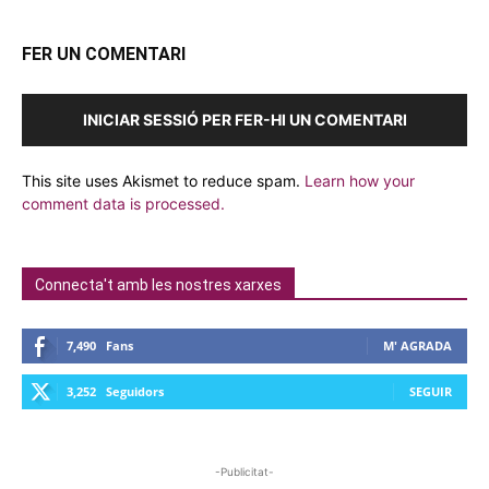
FER UN COMENTARI
INICIAR SESSIÓ PER FER-HI UN COMENTARI
This site uses Akismet to reduce spam.
Learn how your
comment data is processed.
Connecta't amb les nostres xarxes
7,490
Fans
M' AGRADA
3,252
Seguidors
SEGUIR
-Publicitat-