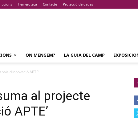
ripcions
Hemeroteca
Contacte
Protecció de dades
CIONS
ON MENGEM?
LA GUIA DEL CAMP
EXPOSICIO
spais d’Innovació APTE’
suma al projecte
ció APTE’