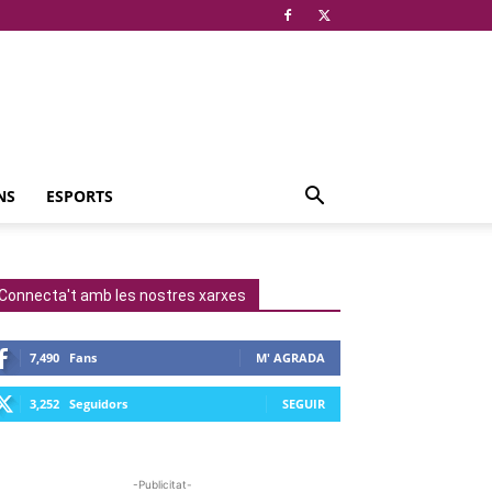
NS
ESPORTS
Connecta't amb les nostres xarxes
7,490
Fans
M' AGRADA
3,252
Seguidors
SEGUIR
-Publicitat-