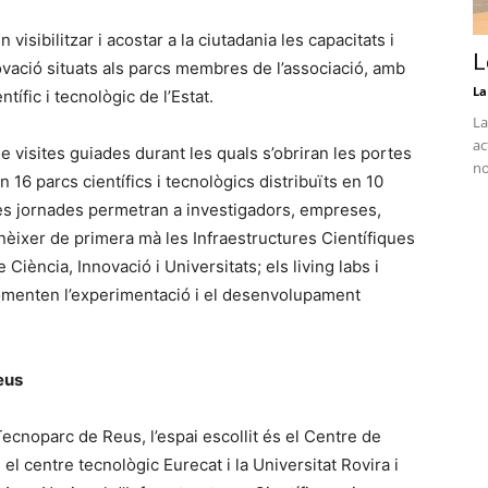
isibilitzar i acostar a la ciutadania les capacitats i
L
ovació situats als parcs membres de l’associació, amb
La
tífic i tecnològic de l’Estat.
La
ac
e de visites guiades durant les quals s’obriran les portes
no
n 16 parcs científics i tecnològics distribuïts en 10
s jornades permetran a investigadors, empreses,
onèixer de primera mà les Infraestructures Científiques
Ciència, Innovació i Universitats; els living labs i
fomenten l’experimentació i el desenvolupament
eus
Tecnoparc de Reus, l’espai escollit és el Centre de
l centre tecnològic Eurecat i la Universitat Rovira i