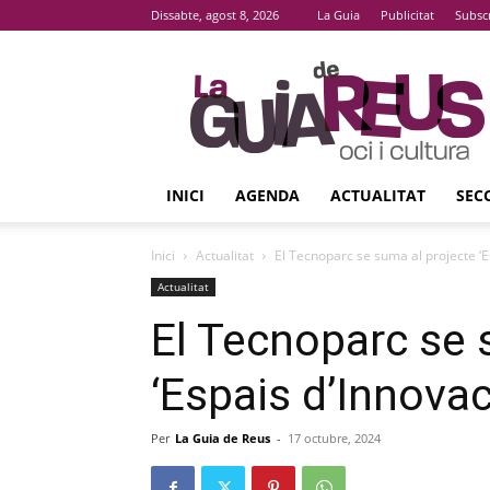
Dissabte, agost 8, 2026
La Guia
Publicitat
Subsc
La
Guia
De
Reus
INICI
AGENDA
ACTUALITAT
SEC
Inici
Actualitat
El Tecnoparc se suma al projecte ‘E
Actualitat
El Tecnoparc se 
‘Espais d’Innova
Per
La Guia de Reus
-
17 octubre, 2024