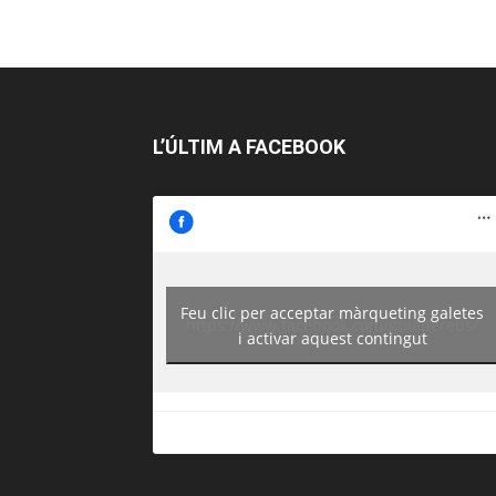
L’ÚLTIM A FACEBOOK
Feu clic per acceptar màrqueting galetes
https://www.facebook.com/guiadereus/
i activar aquest contingut