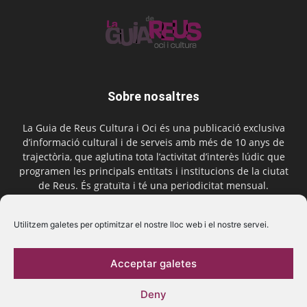
Sobre nosaltres
La Guia de Reus Cultura i Oci és una publicació exclusiva
d’informació cultural i de serveis amb més de 10 anys de
trajectòria, que aglutina tota l’activitat d’interès lúdic que
programen les principals entitats i institucions de la ciutat
de Reus. És gratuïta i té una periodicitat mensual.
Contactar-nos:
comercial@laguiadereus.com
Utilitzem galetes per optimitzar el nostre lloc web i el nostre servei.
Acceptar galetes
Segueix-nos
Deny