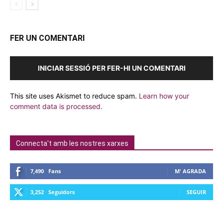
FER UN COMENTARI
INICIAR SESSIÓ PER FER-HI UN COMENTARI
This site uses Akismet to reduce spam.
Learn how your
comment data is processed.
Connecta't amb les nostres xarxes
7,490
Fans
M' AGRADA
3,252
Seguidors
SEGUIR