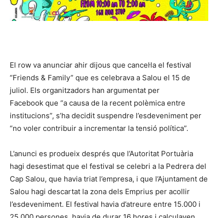
El row va anunciar ahir dijous que cancel·la el festival
“Friends & Family” que es celebrava a Salou el 15 de
juliol. Els organitzadors han argumentat per
Facebook que “a causa de la recent polèmica entre
institucions”, s’ha decidit suspendre l’esdeveniment per
“no voler contribuir a incrementar la tensió política”.
L’anunci es produeix després que l’Autoritat Portuària
hagi desestimat que el festival se celebri a la Pedrera del
Cap Salou, que havia triat l’empresa, i que l’Ajuntament de
Salou hagi descartat la zona dels Emprius per acollir
l’esdeveniment. El festival havia d’atreure entre 15.000 i
25.000 persones, havia de durar 16 hores i calculaven