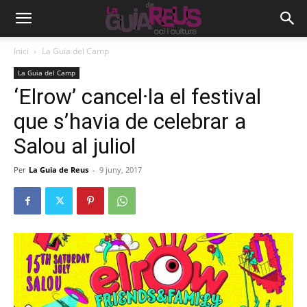
Inici
La Guia del Camp
La Guia del Camp
‘Elrow’ cancel·la el festival
que s’havia de celebrar a
Salou al juliol
Per
La Guia de Reus
-
9 juny, 2017