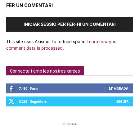
FER UN COMENTARI
INICIAR SESSIÓ PER FER-HI UN COMENTARI
This site uses Akismet to reduce spam.
Learn how your
comment data is processed.
Connecta't amb les nostres xarxes
7,490
Fans
M' AGRADA
3,252
Seguidors
SEGUIR
-Publicitat-