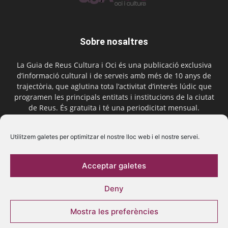
Sobre nosaltres
La Guia de Reus Cultura i Oci és una publicació exclusiva
d’informació cultural i de serveis amb més de 10 anys de
trajectòria, que aglutina tota l’activitat d’interès lúdic que
programen les principals entitats i institucions de la ciutat
de Reus. És gratuïta i té una periodicitat mensual.
Contactar-nos:
comercial@laguiadereus.com
Utilitzem galetes per optimitzar el nostre lloc web i el nostre servei.
Acceptar galetes
Segueix-nos
Deny
Mostra les preferències