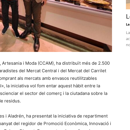
L
La
La
ac
no
, Artesania i Moda (CCAM), ha distribuït més de 2.500
adistes del Mercat Central i del Mercat del Carrilet
«Comprant als mercats amb envasos reutilitzables
, la iniciativa vol fom entar aquest hàbit entre la
scienciar el sector del comerç i la ciutadana sobre la
de residus.
s i Aladrén, ha presentat la iniciativa de repartiment
anyat del regidor de Promoció Econòmica, Innovació i