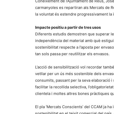
Coneixement de l’Ajuntament de Reus, Josep
carmanyoles es repartiran als Mercats de Re
la voluntat és estendre progressivament la in
Impacte positiu a partir de tres usos
Diferents estudis demostren que superar les
independència del material amb què estigui f
sostenibilitat respecte a l’aposta per envas
tan sols passa per reutilitzar els envasos.
L’acció de sensibilització vol recordar també
vetllar per un ús més sostenible dels enva
consumits, passant per la seva elaboració i 
facilitar la recollida selectiva, l’obligatorie
clientela i moltes altres bones pràctiques q
El pla ‘Mercats Conscients’ del CCAM ja ha im
sostenibilitat en el teixit comercial del paí