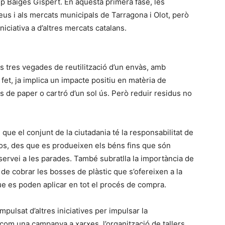
 Baiges Gispert. En aquesta primera fase, les
us i als mercats municipals de Tarragona i Olot, però
iciativa a d’altres mercats catalans.
 tres vegades de reutilització d’un envàs, amb
et, ja implica un impacte positiu en matèria de
os de paper o cartró d’un sol ús. Però reduir residus no
 que el conjunt de la ciutadania té la responsabilitat de
sos, des que es produeixen els béns fins que són
servei a les parades. També subratlla la importància de
tat de cobrar les bosses de plàstic que s’ofereixen a la
ue es poden aplicar en tot el procés de compra.
pulsat d’altres iniciatives per impulsar la
s, com una campanya a xarxes, l’organització de tallers