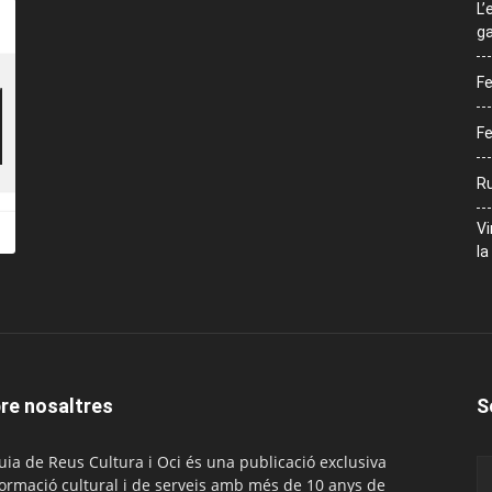
L’
ga
Fe
Fe
Ru
Vi
la
re nosaltres
S
uia de Reus Cultura i Oci és una publicació exclusiva
formació cultural i de serveis amb més de 10 anys de