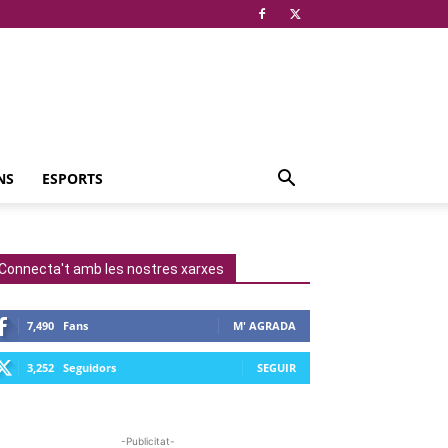
NS
ESPORTS
Connecta't amb les nostres xarxes
7,490
Fans
M' AGRADA
3,252
Seguidors
SEGUIR
-Publicitat-