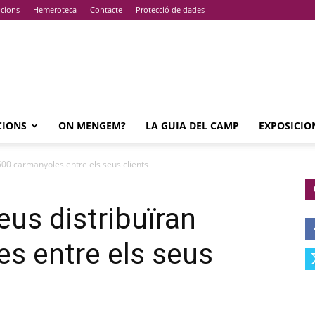
pcions
Hemeroteca
Contacte
Protecció de dades
CIONS
ON MENGEM?
LA GUIA DEL CAMP
EXPOSICIO
500 carmanyoles entre els seus clients
eus distribuïran
s entre els seus