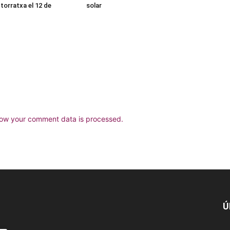
torratxa el 12 de
solar
ow your comment data is processed.
Ú