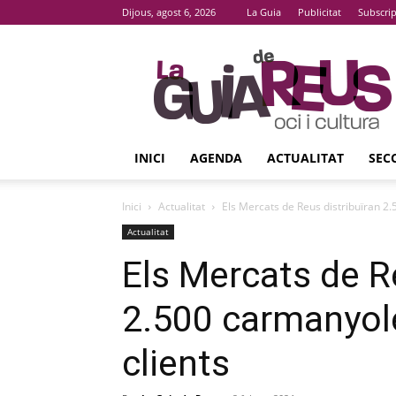
Dijous, agost 6, 2026
La Guia
Publicitat
Subscri
La
Guia
De
Reus
INICI
AGENDA
ACTUALITAT
SEC
Inici
Actualitat
Els Mercats de Reus distribuïran 2.
Actualitat
Els Mercats de R
2.500 carmanyole
clients