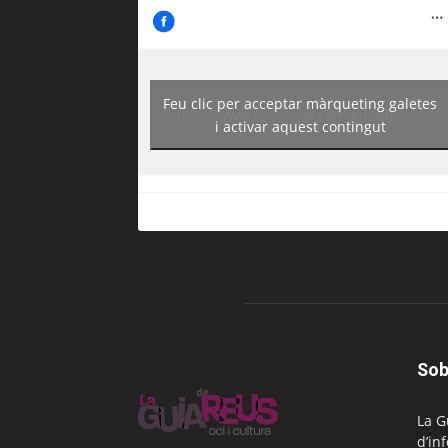
Feu clic per acceptar màrqueting galetes
https://www.facebook.com/guiadereus/
i activar aquest contingut
Sob
La G
d’in