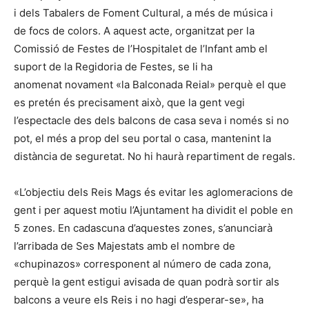
i dels Tabalers de Foment Cultural, a més de música i
de focs de colors. A aquest acte, organitzat per la
Comissió de Festes de l’Hospitalet de l’Infant amb el
suport de la Regidoria de Festes, se li ha
anomenat novament «la Balconada Reial» perquè el que
es pretén és precisament això, que la gent vegi
l’espectacle des dels balcons de casa seva i només si no
pot, el més a prop del seu portal o casa, mantenint la
distància de seguretat. No hi haurà repartiment de regals.
«L’objectiu dels Reis Mags és evitar les aglomeracions de
gent i per aquest motiu l’Ajuntament ha dividit el poble en
5 zones. En cadascuna d’aquestes zones, s’anunciarà
l’arribada de Ses Majestats amb el nombre de
«chupinazos» corresponent al número de cada zona,
perquè la gent estigui avisada de quan podrà sortir als
balcons a veure els Reis i no hagi d’esperar-se», ha