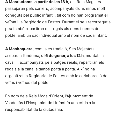
A Masriudoms,
a partir de les 18 h
, els Reis Mags es
passejaran pels carrers, acompanyats d’uns ninos molt
coneguts pel públic infantil, tal com ho han programat el
veïnat i la Regidoria de Festes. Durant el seu recorregut a
peu també repartiran els regals als nens i nenes del
poble, amb un sac individual amb el nom de cada infant.
A Masboquera
, com ja és tradició, Ses Majestats
arribaran l’endemà,
el 6 de gener, a les 12 h
, muntats a
cavall i, acompanyats pels patges reials, repartiran els
regals a la canalla també porta a porta. Així ho ha
organitzat la Regidoria de Festes amb la col·laboració dels
veïns i veïnes del poble.
En nom dels Reis Mags d’Orient, l’Ajuntament de
Vandellòs i l’Hospitalet de l’Infant fa una crida a la
responsabilitat de la ciutadania.