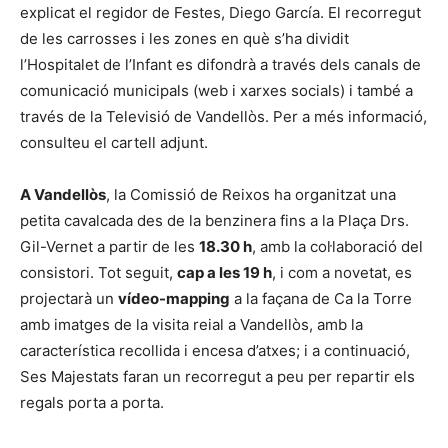
explicat el regidor de Festes, Diego García. El recorregut
de les carrosses i les zones en què s’ha dividit
l’Hospitalet de l’Infant es difondrà a través dels canals de
comunicació municipals (web i xarxes socials) i també a
través de la Televisió de Vandellòs. Per a més informació,
consulteu el cartell adjunt.
A Vandellòs
, la Comissió de Reixos ha organitzat una
petita cavalcada des de la benzinera fins a la Plaça Drs.
Gil-Vernet a partir de les
1
8
.30 h
, amb la col·laboració del
consistori. Tot seguit,
cap a les 19 h
, i com a novetat, es
projectarà un
vídeo-mapping
a la façana de Ca la Torre
amb imatges de la visita reial a Vandellòs, amb la
característica recollida i encesa d’atxes; i a continuació,
Ses Majestats faran un recorregut a peu per repartir els
regals porta a porta.