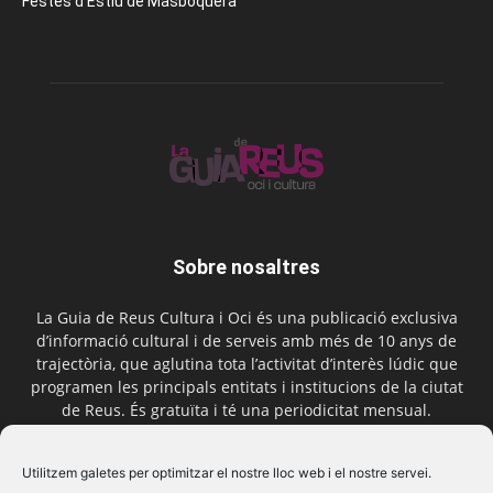
Festes d’Estiu de Masboquera
Sobre nosaltres
La Guia de Reus Cultura i Oci és una publicació exclusiva
d’informació cultural i de serveis amb més de 10 anys de
trajectòria, que aglutina tota l’activitat d’interès lúdic que
programen les principals entitats i institucions de la ciutat
de Reus. És gratuïta i té una periodicitat mensual.
Contactar-nos:
comercial@laguiadereus.com
Utilitzem galetes per optimitzar el nostre lloc web i el nostre servei.