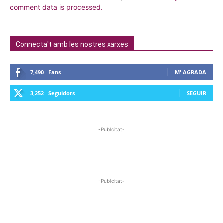
comment data is processed.
Connecta't amb les nostres xarxes
7,490
Fans
M' AGRADA
3,252
Seguidors
SEGUIR
-Publicitat-
-Publicitat-