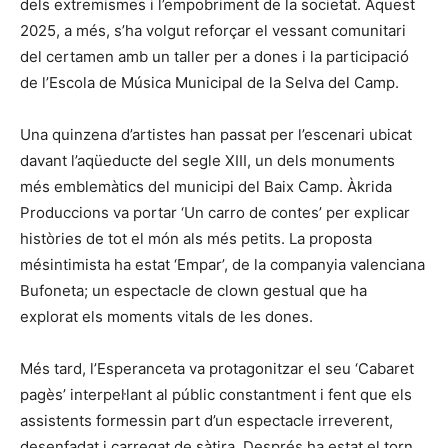
dels extremismes i l’empobriment de la societat. Aquest
2025, a més, s’ha volgut reforçar el vessant comunitari
del certamen amb un taller per a dones i la participació
de l’Escola de Música Municipal de la Selva del Camp.
Una quinzena d’artistes han passat per l’escenari ubicat
davant l’aqüeducte del segle XIII, un dels monuments
més emblemàtics del municipi del Baix Camp. Àkrida
Produccions va portar ‘Un carro de contes’ per explicar
històries de tot el món als més petits. La proposta
mésintimista ha estat ‘Empar’, de la companyia valenciana
Bufoneta; un espectacle de clown gestual que ha
explorat els moments vitals de les dones.
Més tard, l’Esperanceta va protagonitzar el seu ‘Cabaret
pagès’ interpel·lant al públic constantment i fent que els
assistents formessin part d’un espectacle irreverent,
desenfadat i carregat de sàtira. Després ha estat el torn