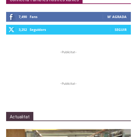
7,490
Fans
M' AGRADA
3,252
Seguidors
SEGUIR
-Publicitat-
-Publicitat-
Actualitat