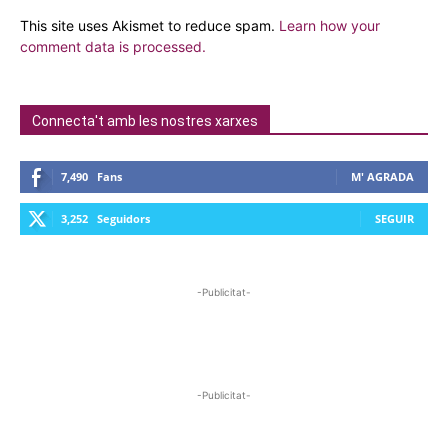
This site uses Akismet to reduce spam.
Learn how your
comment data is processed.
Connecta't amb les nostres xarxes
7,490
Fans
M' AGRADA
3,252
Seguidors
SEGUIR
-Publicitat-
-Publicitat-