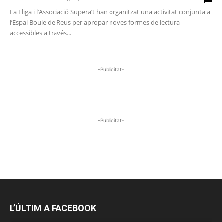
La Lliga i l’Associació Supera’t han organitzat una activitat conjunta a
l’Espai Boule de Reus per apropar noves formes de lectura
accessibles a través...
-Publicitat-
-Publicitat-
L’ÚLTIM A FACEBOOK