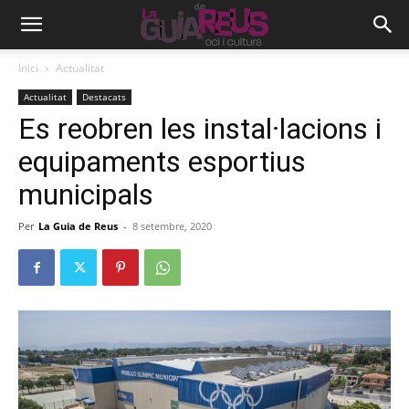
Inici
Actualitat
Actualitat
Destacats
Es reobren les instal·lacions i
equipaments esportius
municipals
Per
La Guia de Reus
-
8 setembre, 2020