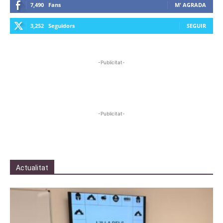
7,490
Fans
M' AGRADA
3,252
Seguidors
SEGUIR
-Publicitat-
-Publicitat-
Actualitat