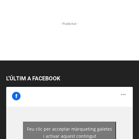
-Publicitat-
L’ÚLTIM A FACEBOOK
Feu clic per acceptar màrqueting galetes
https://www.facebook.com/guiadereus/
i activar aquest contingut