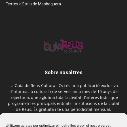
Festes d’Estiu de Masboquera
Sobre nosaltres
La Guia de Reus Cultura i Oci és una publicació exclusiva
d’informació cultural i de serveis amb més de 10 anys de
trajectòria, que aglutina tota l’activitat d’interès lúdic que
programen les principals entitats i institucions de la ciutat
de Reus. És gratuïta i té una periodicitat mensual.
Contactar-nos:
comercial@laguiadereus.com
Utilitzem galetes per optimitzar el nostre lloc web i el nostre servei.