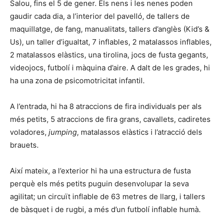
Salou, fins el 5 de gener. Els nens i les nenes poden
gaudir cada dia, a l’interior del pavelló, de tallers de
maquillatge, de fang, manualitats, tallers d’anglès (Kid’s &
Us), un taller d’igualtat, 7 inflables, 2 matalassos inflables,
2 matalassos elàstics, una tirolina, jocs de fusta gegants,
videojocs, futbolí i màquina d’aire. A dalt de les grades, hi
ha una zona de psicomotricitat infantil.
A l’entrada, hi ha 8 atraccions de fira individuals per als
més petits, 5 atraccions de fira grans, cavallets, cadiretes
voladores,
jumping
, matalassos elàstics i l’atracció dels
brauets.
Així mateix, a l’exterior hi ha una estructura de fusta
perquè els més petits puguin desenvolupar la seva
agilitat; un circuït inflable de 63 metres de llarg, i tallers
de bàsquet i de rugbi, a més d’un futbolí inflable humà.