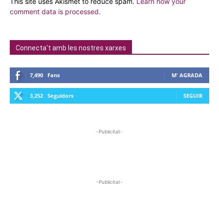
This site uses Akismet to reduce spam.
Learn how your
comment data is processed.
Connecta't amb les nostres xarxes
7,490
Fans
M' AGRADA
3,252
Seguidors
SEGUIR
-Publicitat-
-Publicitat-