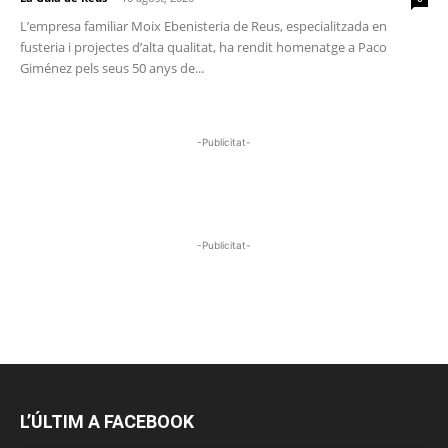
L’empresa familiar Moix Ebenisteria de Reus, especialitzada en
fusteria i projectes d’alta qualitat, ha rendit homenatge a Paco
Giménez pels seus 50 anys de...
-Publicitat-
-Publicitat-
L’ÚLTIM A FACEBOOK