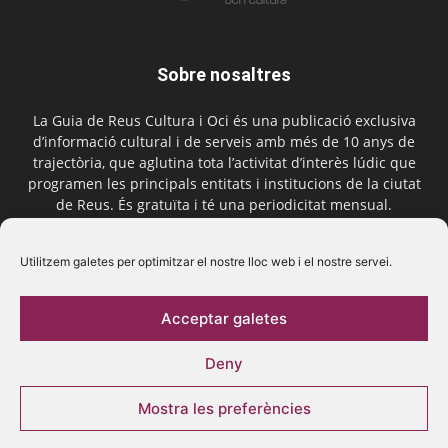
Sobre nosaltres
La Guia de Reus Cultura i Oci és una publicació exclusiva
d’informació cultural i de serveis amb més de 10 anys de
trajectòria, que aglutina tota l’activitat d’interès lúdic que
programen les principals entitats i institucions de la ciutat
de Reus. És gratuïta i té una periodicitat mensual.
Contactar-nos:
comercial@laguiadereus.com
Utilitzem galetes per optimitzar el nostre lloc web i el nostre servei.
Acceptar galetes
Segueix-nos
Deny
Mostra les preferències