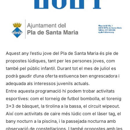
Aquest any l’estiu jove del Pla de Santa Maria és ple de
propostes lúdiques, tant per les persones joves, com
també pel públic infantil. Durant tot el mes de juliol es
podrà gaudir d’una oferta estiuenca ben engrescadora i
adequada als interessos juvenils actuals.
Entre aquesta programació hi podem trobar activitats
esportives: com el torneig de futbol bombolla, el torenig
3×3 de bàsquet, la tirolina a la bassa, el circuit wipeout.
Així com activitats de caire més lúdic com el làser tag, el
bany nocturn a la piscina, i la passejada nocturna amb
observació de constel·lacions. I també propostes amb les