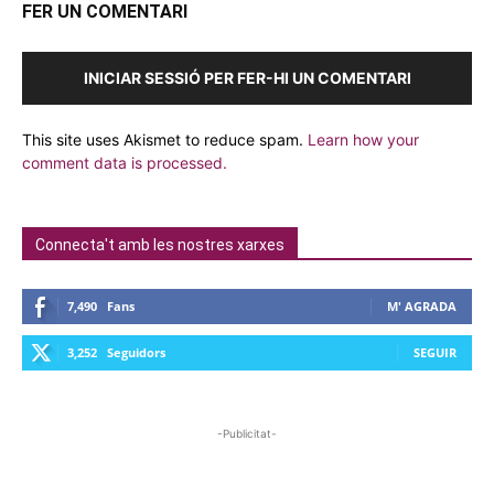
FER UN COMENTARI
INICIAR SESSIÓ PER FER-HI UN COMENTARI
This site uses Akismet to reduce spam.
Learn how your
comment data is processed.
Connecta't amb les nostres xarxes
7,490
Fans
M' AGRADA
3,252
Seguidors
SEGUIR
-Publicitat-