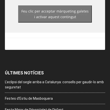
Feu clic per acceptar màrqueting galetes
https://www.facebook.com/guiadereus/
i activar aquest contingut
ÚLTIMES NOTÍCIES
L’eclipsi del segle arriba a Catalunya: consells per gaudir-lo amb
seguretat
Festes d’Estiu de Masboquera
Festa Major de l’Hospitalet de l’Infant