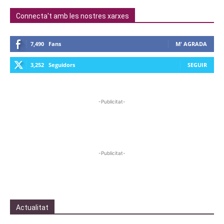
Connecta't amb les nostres xarxes
7,490
Fans
M' AGRADA
3,252
Seguidors
SEGUIR
-Publicitat-
-Publicitat-
Actualitat