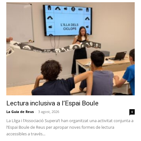
Lectura inclusiva a l’Espai Boule
La Guia de Reus
-
3 agost, 2026
0
La Lliga i l’Associació Supera’t han organitzat una activitat conjunta a
l’Espai Boule de Reus per apropar noves formes de lectura
accessibles a través...