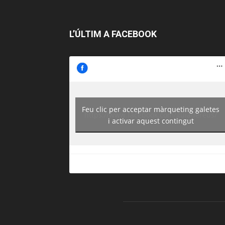
L’ÚLTIM A FACEBOOK
Feu clic per acceptar màrqueting galetes
https://www.facebook.com/guiadereus/
i activar aquest contingut