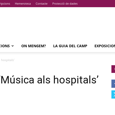
ripcions
Hemeroteca
Contacte
Protecció de dades
CIONS
ON MENGEM?
LA GUIA DEL CAMP
EXPOSICIO
 hospitals’
 ‘Música als hospitals’