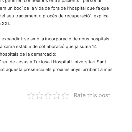
s generen connexions entre pacients i personal
m un bocí de la vida de fora de l’hospital que fa que
el seu tractament o procés de recuperació”, explica
 XXI.
 expandint-se amb la incorporació de nous hospitals i
na xarxa estable de col·laboració que ja suma 14
hospitals de la demarcació:
 Creu de Jesús a Tortosa i Hospital Universitari Sant
ant aquesta presència els pròxims anys, arribant a més
Rate this post