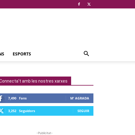
NS
ESPORTS
Connecta't amb les nostres xarxes
7,490
Fans
M' AGRADA
3,252
Seguidors
SEGUIR
-Publicitat-