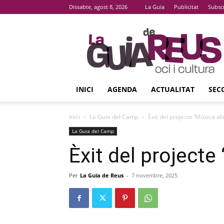
Dissabte, agost 8, 2026
La Guia
Publicitat
Subsc
La
Guia
De
Reus
INICI
AGENDA
ACTUALITAT
SEC
Inici
La Guia del Camp
Èxit del projecte ‘Música als
La Guia del Camp
Èxit del projecte
Per
La Guia de Reus
-
7 novembre, 2025