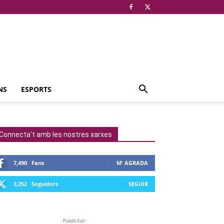
NS
ESPORTS
Connecta't amb les nostres xarxes
7,490
Fans
M' AGRADA
3,252
Seguidors
SEGUIR
-Publicitat-