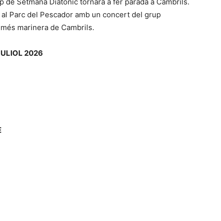
p de Setmana Diatònic tornarà a fer parada a Cambrils.
s al Parc del Pescador amb un concert del grup
ta més marinera de Cambrils.
JULIOL 2026
E