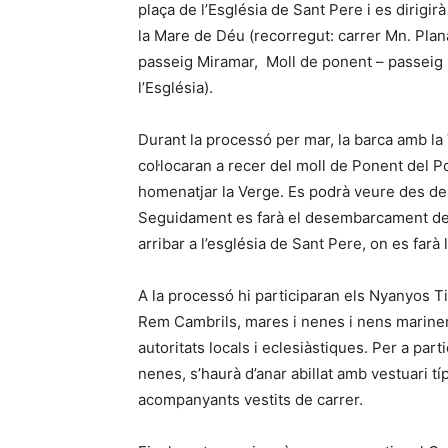
plaça de l’Església de Sant Pere i es dirigirà
la Mare de Déu (recorregut: carrer Mn. Plana
passeig Miramar, Moll de ponent – passeig Mi
l’Església).
Durant la processó per mar, la barca amb l
col·locaran a recer del moll de Ponent del 
homenatjar la Verge. Es podrà veure des del
Seguidament es farà el desembarcament de l
arribar a l’església de Sant Pere, on es farà 
A la processó hi participaran els Nyanyos Ti
Rem Cambrils, mares i nenes i nens mariners
autoritats locals i eclesiàstiques. Per a pa
nenes, s’haurà d’anar abillat amb vestuari t
acompanyants vestits de carrer.