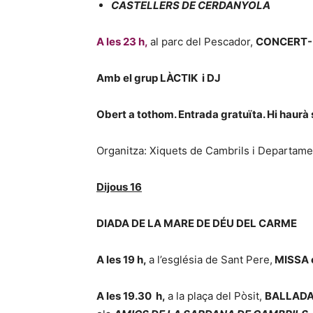
CASTELLERS DE CERDANYOLA
A les 23 h,
al parc del Pescador,
CONCERT-
Amb el grup LÀCTIK i DJ
Obert a tothom. Entrada gratuïta. Hi haurà 
Organitza: Xiquets de Cambrils i Departame
Dijous 16
DIADA DE LA MARE DE DÉU DEL CARME
A les 19 h,
a l’església de Sant Pere,
MISSA e
A les 19.30 h,
a la plaça del Pòsit,
BALLADA