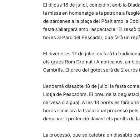
El dijous 16 de juliol, coincidint amb la Dia
la missa en homenatge a la patrona a l’esglé
de sardanes a la plaça del Pòsit amb la Cob
festa s’allargarà amb l’espectacle “El ressò 
hores al Parc del Pescador, que farà un repà
El divendres 17 de juliol es farà la tradici
els grups Rom Cremat i Americanus, amb de
Cambrils. El preu del gotet serà de 2 euros i
L’endemà dissabte 18 de juliol la festa com
Llotja de Pescadors. El preu de la degustaci
cervesa o aigua). A les 18 hores es farà un
hores s’iniciarà la tradicional processó pels 
demanar-li protecció davant els perills de la
La processó, que se celebra en dissabte per f