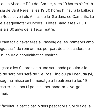
da de la Mare de Déu del Carme, a les 19 hores s’oferirà
sia de Sant Pere i a les 19:30 hores hi haurà la ballada
la Reus Jove i els Amics de la Sardana de Cambrils. La
dels esquellots” d’Oncle’s i Tietes Band a les 21:30
s als 60 anys de la Teca Teatre.
onal cantada d’havaneres al Passeig de les Palmeres amb
gustació de rom cremat per part dels pescadors de
 hi haurà disponibilitat de cadires.
ençarà a les 9 hores amb una sardinada popular a la
ó de sardines serà de 5 euros, i inclou pa i beguda (vi,
a segona missa en homenatge a la patrona i a les 19
carrers del port i pel mar, per honorar la verge i
 mar.
acilitar la participació dels pescadors. Sortirà de la