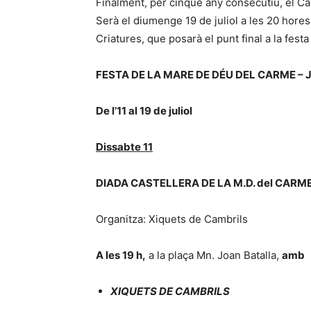
Finalment, per cinquè any consecutiu, el Ca
Serà el diumenge 19 de juliol a les 20 hore
Criatures, que posarà el punt final a la fes
FESTA DE LA MARE DE DÉU DEL CARME – 
De l’11 al 19 de juliol
Dissabte 11
DIADA CASTELLERA DE LA M.D. del CARM
Organitza: Xiquets de Cambrils
A les 19 h,
a la plaça Mn. Joan Batalla,
amb
XIQUETS DE CAMBRILS