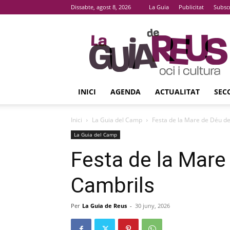
Dissabte, agost 8, 2026
La Guia
Publicitat
Subsc
La
Guia
De
Reus
INICI
AGENDA
ACTUALITAT
SEC
Inici
La Guia del Camp
Festa de la Mare de Déu d
La Guia del Camp
Festa de la Mare
Cambrils
Per
La Guia de Reus
-
30 juny, 2026