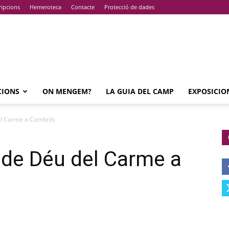
ripcions
Hemeroteca
Contacte
Protecció de dades
CIONS
ON MENGEM?
LA GUIA DEL CAMP
EXPOSICIO
el Carme a Cambrils
 de Déu del Carme a