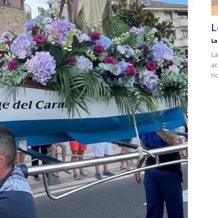
L
La
La
ac
no