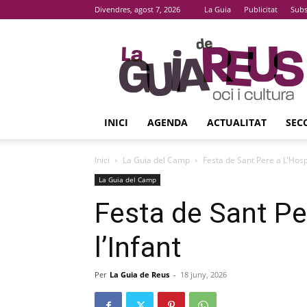
Divendres, agost 7, 2026
La Guia
Publicitat
Subs
La
Guia
De
Reus
INICI
AGENDA
ACTUALITAT
SEC
Inici
La Guia del Camp
Festa de Sant Pere a L’Hospi
La Guia del Camp
Festa de Sant Per
l’Infant
Per
La Guia de Reus
-
18 juny, 2026