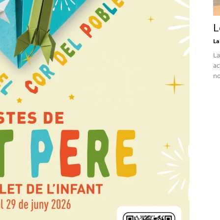
L
La
La
ac
no