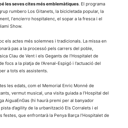
bé les seves cites més emblemàtiques
. El programa
rup rumbero Los Gitanets, la bicicletada popular, la
ent, l’
encierro
hospitalenc, el sopar a la fresca i el
 Miami Show.
 lloc els actes més solemnes i tradicionals. La missa en
donarà pas a la processó pels carrers del poble,
ca Clau de Vent i els Gegants de l’Hospitalet de
e focs a la platja de l’Arenal-Espigó i l’actuació del
r a tots els assistents.
totes les edats, com el Memorial Enric Monné de
cants, vermut musical, una visita guiada a l’Hospital del
nga AiguaEnGas (hi haurà premi per al banyador
pista d’agility de la urbanització Els Corralets i el
es festes, que enfrontarà la Penya Barça l’Hospitalet de