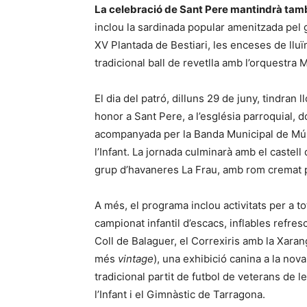
La celebració de Sant Pere mantindrà tam
inclou la sardinada popular amenitzada pel g
XV Plantada de Bestiari, les enceses de lluïm
tradicional ball de revetlla amb l’orquestra
El dia del patró, dilluns 29 de juny, tindran
honor a Sant Pere, a l’església parroquial, 
acompanyada per la Banda Municipal de Músi
l’Infant. La jornada culminarà amb el castell d
grup d’havaneres La Frau, amb rom cremat pe
A més, el programa inclou activitats per a 
campionat infantil d’escacs, inflables refres
Coll de Balaguer, el Correxiris amb la Xara
més
vintage
), una exhibició canina a la nova 
tradicional partit de futbol de veterans de l
l’Infant i el Gimnàstic de Tarragona.