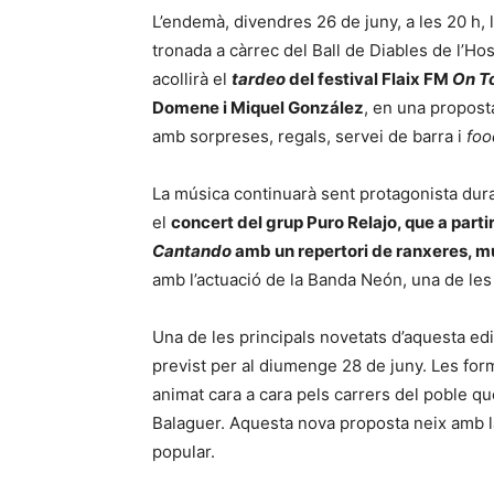
L’endemà, divendres 26 de juny, a les 20 h, l
tronada a càrrec del Ball de Diables de l’Hosp
acollirà el
tardeo
del festival Flaix FM
On T
Domene i Miquel González
, en una propost
amb sorpreses, regals, servei de barra i
foo
La música continuarà sent protagonista dura
el
concert del grup Puro Relajo, que a parti
Cantando
amb un repertori de ranxeres, mú
amb l’actuació de la Banda Neón, una de l
Una de les principals novetats d’aquesta edi
previst per al diumenge 28 de juny. Les f
animat cara a cara pels carrers del poble que
Balaguer. Aquesta nova proposta neix amb la 
popular.