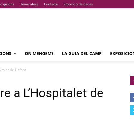
cripcions
Hemeroteca
Contacte
Protecció de dades
CIONS
ON MENGEM?
LA GUIA DEL CAMP
EXPOSICIO
talet de l’Infant
e a L’Hospitalet de