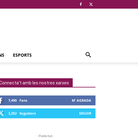
NS
ESPORTS
Connecta't amb les nostres xarxes
7,490
Fans
M' AGRADA
3,252
Seguidors
SEGUIR
-Publicitat-