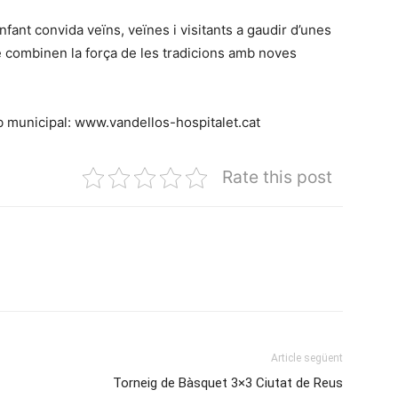
nfant convida veïns, veïnes i visitants a gaudir d’unes
ue combinen la força de les tradicions amb noves
b municipal: www.vandellos-hospitalet.cat
Rate this post
Article següent
Torneig de Bàsquet 3×3 Ciutat de Reus