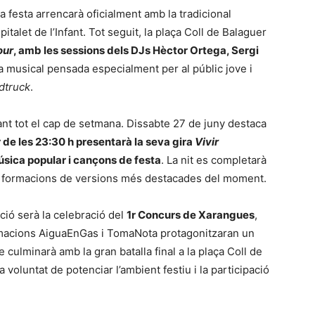
a festa arrencarà oficialment amb la tradicional
italet de l’Infant. Tot seguit, la plaça Coll de Balaguer
our
, amb les sessions dels DJs Hèctor Ortega, Sergi
a musical pensada especialment per al públic jove i
dtruck
.
nt tot el cap de setmana. Dissabte 27 de juny destaca
r de les 23:30 h presentarà la seva gira
Vivir
sica popular i cançons de festa
. La nit es completarà
es formacions de versions més destacades del moment.
ció serà la celebració del
1r Concurs de Xarangues
,
ormacions AiguaEnGas i TomaNota protagonitzaran un
 culminarà amb la gran batalla final a la plaça Coll de
voluntat de potenciar l’ambient festiu i la participació