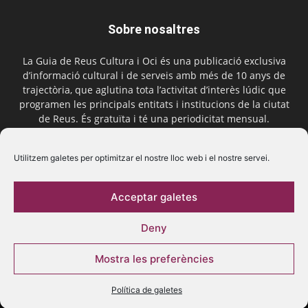
Sobre nosaltres
La Guia de Reus Cultura i Oci és una publicació exclusiva
d’informació cultural i de serveis amb més de 10 anys de
trajectòria, que aglutina tota l’activitat d’interès lúdic que
programen les principals entitats i institucions de la ciutat
de Reus. És gratuïta i té una periodicitat mensual.
Contactar-nos:
comercial@laguiadereus.com
Utilitzem galetes per optimitzar el nostre lloc web i el nostre servei.
Acceptar galetes
Segueix-nos
Deny
Mostra les preferències
Política de galetes
© 2016 La Guia de Reus | Creada per Be Marketing