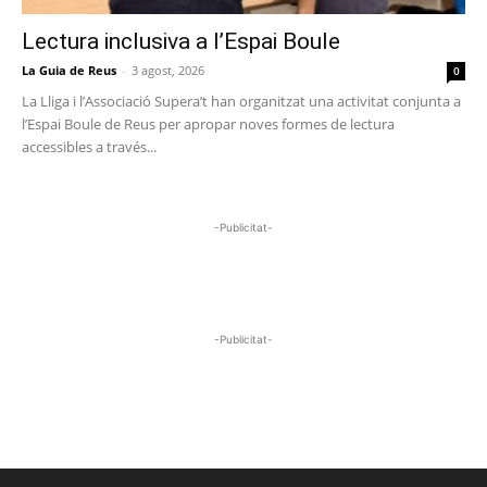
Lectura inclusiva a l’Espai Boule
La Guia de Reus
-
3 agost, 2026
0
La Lliga i l’Associació Supera’t han organitzat una activitat conjunta a
l’Espai Boule de Reus per apropar noves formes de lectura
accessibles a través...
-Publicitat-
-Publicitat-