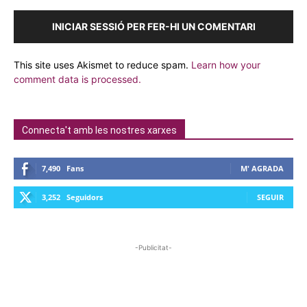
INICIAR SESSIÓ PER FER-HI UN COMENTARI
This site uses Akismet to reduce spam.
Learn how your
comment data is processed.
Connecta't amb les nostres xarxes
7,490
Fans
M' AGRADA
3,252
Seguidors
SEGUIR
-Publicitat-