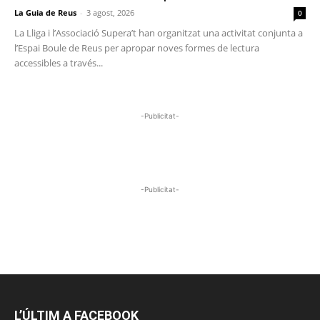
La Guia de Reus
-
3 agost, 2026
0
La Lliga i l’Associació Supera’t han organitzat una activitat conjunta a
l’Espai Boule de Reus per apropar noves formes de lectura
accessibles a través...
-Publicitat-
-Publicitat-
L’ÚLTIM A FACEBOOK