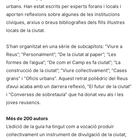
urbans. Han estat escrits per experts forans i locals i
aporten reflexions sobre algunes de les institucions
cíviques, arxius o breus bibliografies dels fills il·lustres
locals de la ciutat.
S’han organitzat en una sèrie de subcapítols: “Viure a
Reus”; “Personalment”; “De la ciutat al paper”; “Les
formes de l’aigua”; “De com el Camp es fa ciutat”; “La
construcció de la ciutat”; “Viure col·lectivament”; “Cases
grans” i “Oficis urbans”. Aquest retrat polièdric del Reus
d’avui acaba amb un darrera reflexió, “El futur de la ciutat”
i ”Converses de sobretaula” que ha donat veu als i les
joves reusencs.
Més de 200 autors
L’edició de la guia ha tingut com a vocació produir
col·lectivament un instrument de divulgació de la ciutat;