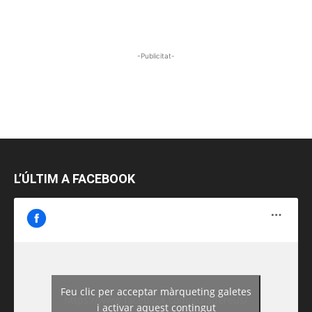
-Publicitat-
L’ÚLTIM A FACEBOOK
Feu clic per acceptar màrqueting galetes
https://www.facebook.com/guiadereus/
i activar aquest contingut