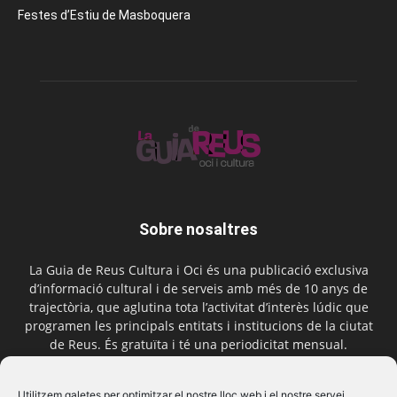
Festes d’Estiu de Masboquera
Sobre nosaltres
La Guia de Reus Cultura i Oci és una publicació exclusiva
d’informació cultural i de serveis amb més de 10 anys de
trajectòria, que aglutina tota l’activitat d’interès lúdic que
programen les principals entitats i institucions de la ciutat
de Reus. És gratuïta i té una periodicitat mensual.
Contactar-nos:
comercial@laguiadereus.com
Utilitzem galetes per optimitzar el nostre lloc web i el nostre servei.