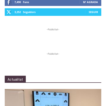
7,490
Fans
M' AGRADA
3,252
Seguidors
SEGUIR
-Publicitat-
-Publicitat-
Actualitat