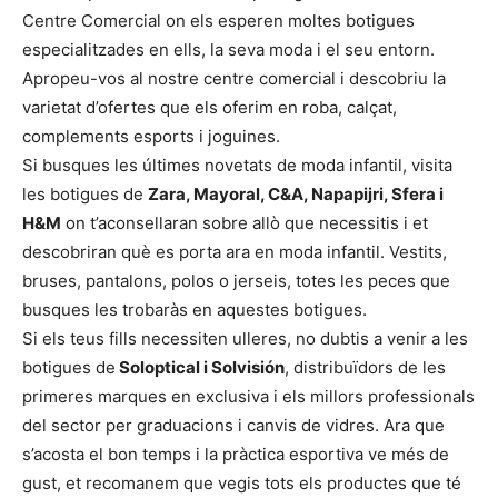
Centre Comercial on els esperen moltes botigues
especialitzades en ells, la seva moda i el seu entorn.
Apropeu-vos al nostre centre comercial i descobriu la
varietat d’ofertes que els oferim en roba, calçat,
complements esports i joguines.
Si busques les últimes novetats de moda infantil, visita
les botigues de
Zara, Mayoral, C&A, Napapijri, Sfera i
H&M
on t’aconsellaran sobre allò que necessitis i et
descobriran què es porta ara en moda infantil. Vestits,
bruses, pantalons, polos o jerseis, totes les peces que
busques les trobaràs en aquestes botigues.
Si els teus fills necessiten ulleres, no dubtis a venir a les
botigues de
Soloptical i Solvisión
, distribuïdors de les
primeres marques en exclusiva i els millors professionals
del sector per graduacions i canvis de vidres. Ara que
s’acosta el bon temps i la pràctica esportiva ve més de
gust, et recomanem que vegis tots els productes que té