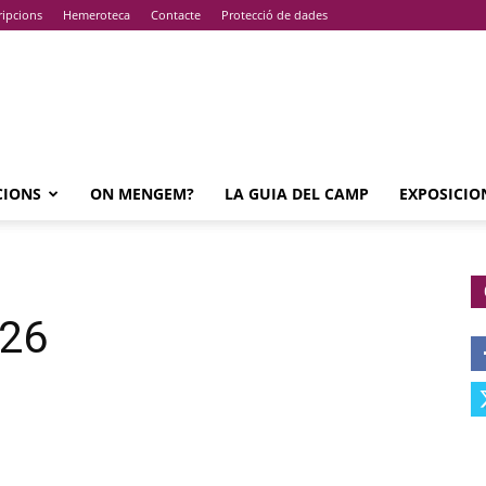
ripcions
Hemeroteca
Contacte
Protecció de dades
CIONS
ON MENGEM?
LA GUIA DEL CAMP
EXPOSICIO
026