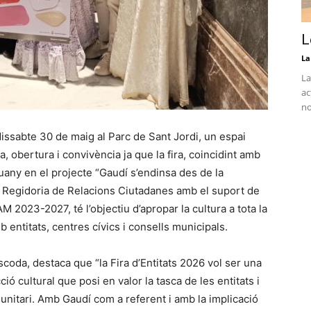
L
La
La
ac
no
 dissabte 30 de maig al Parc de Sant Jordi, un espai
ra, obertura i convivència ja que la fira, coincidint amb
uany en el projecte “Gaudí s’endinsa des de la
la Regidoria de Relacions Ciutadanes amb el suport de
M 2023-2027, té l’objectiu d’apropar la cultura a tota la
b entitats, centres cívics i consells municipals.
coda, destaca que “la Fira d’Entitats 2026 vol ser una
ió cultural que posi en valor la tasca de les entitats i
unitari. Amb Gaudí com a referent i amb la implicació