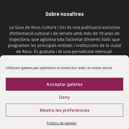
Sobre nosaltres
La Guia de Reus Cultura i Oci és una publicació exclusiva
d’informació cultural i de serveis amb més de 10 anys de
trajectòria, que aglutina tota l’activitat d’interès lúdic que
programen les principals entitats i institucions de la ciutat
de Reus. És gratuïta i té una periodicitat mensual.
Contactar-nos:
comercial@laguiadereus.com
Utilitzem galetes per optimitzar el nostre lloc web i el nostre servei.
Acceptar galetes
Segueix-nos
Deny
Mostra les preferències
Política de galetes
© 2016 La Guia de Reus | Creada per Be Marketing