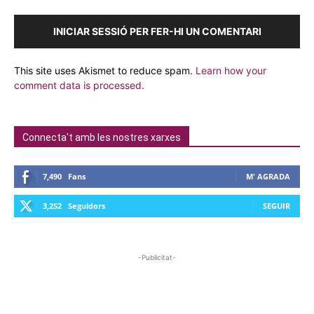
INICIAR SESSIÓ PER FER-HI UN COMENTARI
This site uses Akismet to reduce spam.
Learn how your
comment data is processed.
Connecta't amb les nostres xarxes
7,490
Fans
M' AGRADA
3,252
Seguidors
SEGUIR
-Publicitat-