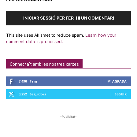
INICIAR SESSIÓ PER FER-HI UN COMENTARI
This site uses Akismet to reduce spam.
Learn how your
comment data is processed.
Connecta't amb les nostres xarxes
7,490
Fans
M' AGRADA
3,252
Seguidors
SEGUIR
-Publicitat-