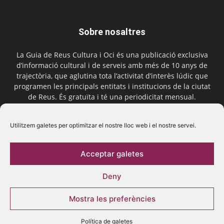
Sobre nosaltres
La Guia de Reus Cultura i Oci és una publicació exclusiva
d’informació cultural i de serveis amb més de 10 anys de
trajectòria, que aglutina tota l’activitat d’interès lúdic que
programen les principals entitats i institucions de la ciutat
de Reus. És gratuïta i té una periodicitat mensual.
Contactar-nos:
comercial@laguiadereus.com
Utilitzem galetes per optimitzar el nostre lloc web i el nostre servei.
Acceptar galetes
Segueix-nos
Deny
Mostra les preferències
Política de galetes
© 2016 La Guia de Reus | Creada per Be Marketing