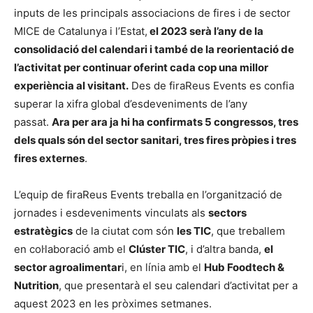
inputs de les principals associacions de fires i de sector
MICE de Catalunya i l’Estat,
el 2023 serà l’any de la
consolidació del calendari i també de la reorientació de
l’activitat per continuar oferint cada cop una millor
experiència al visitant.
Des de firaReus Events es confia
superar la xifra global d’esdeveniments de l’any
passat.
Ara per ara ja hi ha confirmats 5 congressos, tres
dels quals són del sector sanitari, tres fires pròpies i tres
fires externes
.
L’equip de firaReus Events treballa en l’organització de
jornades i esdeveniments vinculats als
sectors
estratègics
de la ciutat com són
les TIC
, que treballem
en col·laboració amb el
Clúster TIC
, i d’altra banda,
el
sector agroalimentar
i, en línia amb el
Hub Foodtech &
Nutrition
, que presentarà el seu calendari d’activitat per a
aquest 2023 en les pròximes setmanes.