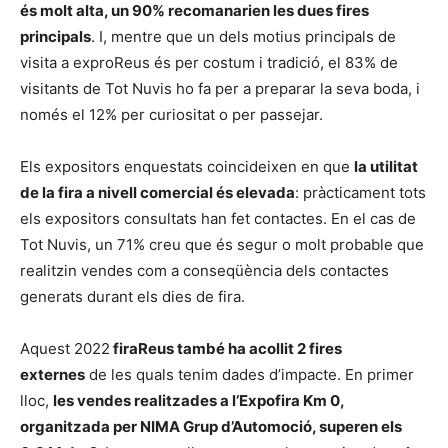
és molt alta, un 90% recomanarien les dues fires
principals
. I, mentre que un dels motius principals de
visita a exproReus és per costum i tradició, el 83% de
visitants de Tot Nuvis ho fa per a preparar la seva boda, i
només el 12% per curiositat o per passejar.
Els expositors enquestats coincideixen en que
la utilitat
de la fira a nivell comercial és elevada
: pràcticament tots
els expositors consultats han fet contactes. En el cas de
Tot Nuvis, un 71% creu que és segur o molt probable que
realitzin vendes com a conseqüència dels contactes
generats durant els dies de fira.
Aquest 2022
firaReus també ha acollit 2 fires
externes
de les quals tenim dades d’impacte. En primer
lloc,
les vendes realitzades a l’Expofira Km 0,
organitzada per NIMA Grup d’Automoció, superen els