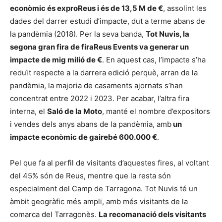
econòmic és exproReus i és de 13,5 M de €
, assolint les
dades del darrer estudi d’impacte, dut a terme abans de
la pandèmia (2018). Per la seva banda,
Tot Nuvis, la
segona gran fira de firaReus Events va generar un
impacte de mig milió de €
. En aquest cas, l’impacte s’ha
reduït respecte a la darrera edició perquè, arran de la
pandèmia, la majoria de casaments ajornats s’han
concentrat entre 2022 i 2023. Per acabar, l’altra fira
interna, el
Saló de la Moto
, manté el nombre d’expositors
i vendes dels anys abans de la pandèmia, amb
un
impacte econòmic de gairebé 600.000 €
.
Pel que fa al perfil de visitants d’aquestes fires, al voltant
del 45% són de Reus, mentre que la resta són
especialment del Camp de Tarragona. Tot Nuvis té un
àmbit geogràfic més ampli, amb més visitants de la
comarca del Tarragonès.
La recomanació dels visitants