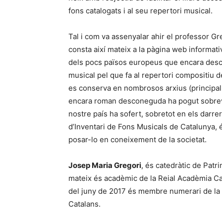
fons catalogats i al seu repertori musical.
Tal i com va assenyalar ahir el professor Greg
consta així mateix a la pàgina web informativ
dels pocs països europeus que encara desco
musical pel que fa al repertori compositiu 
es conserva en nombrosos arxius (principal
encara roman desconeguda ha pogut sobrev
nostre país ha sofert, sobretot en els darre
d’Inventari de Fons Musicals de Catalunya, é
posar-lo en coneixement de la societat.
Josep Maria Gregori
, és catedràtic de Patr
mateix és acadèmic de la Reial Acadèmia Cat
del juny de 2017 és membre numerari de la S
Catalans.