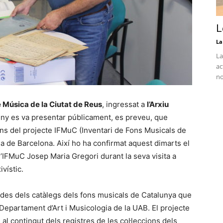
L
La
La
ac
no
 Música de la Ciutat de Reus
, ingressat a
l’Arxiu
uny es va presentar públicament, es preveu, que
dins del projecte IFMuC (Inventari de Fons Musicals de
ma de Barcelona. Així ho ha confirmat aquest dimarts el
l’IFMuC Josep Maria Gregori durant la seva visita a
ivístic.
dades dels catàlegs dels fons musicals de Catalunya que
 Departament d’Art i Musicologia de la UAB. El projecte
s al contingut dels registres de les col·leccions dels