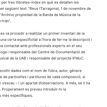
 per tres llibretes-índex en què es detallen les
pel següent text: “Reus (Tarragona), 1 de novembre de
i “Archivo propiedad de la Banda de Música de la
rtrán”.
es va procedir a realitzar un primer inventari de la
a certa especificitat a l’hora de fer-ne la descripció i
’ha contactat amb professionals experts en el seu
òloga i responsable del Centre de Documentació de
Musical de la UAB i responsable del projecte IFMuC.
ecollir dades com el nom de l’obra, autor, gènere
 de particel·les i partitures de cada composició, si
si s’escau – i un apartat d’observacions. A més, se li ha
l. Properament es preveu introduïr-hi la
des més específiques.