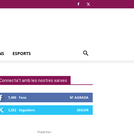
NS
ESPORTS
Connecta't amb les nostres xarxes
7,490
Fans
M' AGRADA
3,252
Seguidors
SEGUIR
-Publicitat-