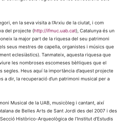
ori, en la seva visita a l’Arxiu de la ciutat, i com
a del projecte (
http://ifmuc.uab.cat
), Catalunya és un
neix la major part de la riquesa del seu patrimoni
dels seus mestres de capella, organistes i músics que
ment eclesiàstics). Tanmateix, aquesta riquesa que
iure les nombroses escomeses bèl·liques que el
rs segles. Heus aquí la importància d’aquest projecte
s a dir, la recuperació d’un patrimoni musical per a
imoni Musical de la UAB, musicòleg i cantant, així
alana de Belles Arts de Sant Jordi des del 2007 i des
ecció Històrico-Arqueològica de l’Institut d’Estudis