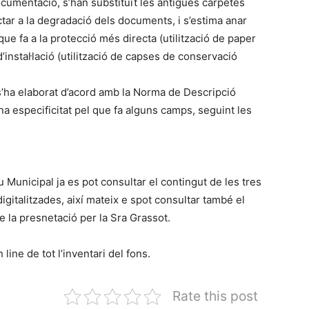
ocumentació, s’han substituït les antigues carpetes
ar a la degradació dels documents, i s’estima anar
 que fa a la protecció més directa (utilització de paper
d’instal·lació (utilització de capses de conservació
 s’ha elaborat d’acord amb la Norma de Descripció
a especificitat pel que fa alguns camps, seguint les
u Municipal ja es pot consultar el contingut de les tres
gitalitzades, així mateix e spot consultar també el
e la presnetació per la Sra Grassot.
ine de tot l’inventari del fons.
Rate this post