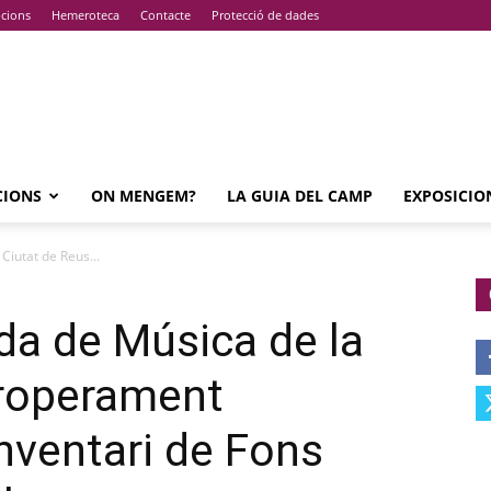
pcions
Hemeroteca
Contacte
Protecció de dades
CIONS
ON MENGEM?
LA GUIA DEL CAMP
EXPOSICIO
Ciutat de Reus...
nda de Música de la
properament
’Inventari de Fons