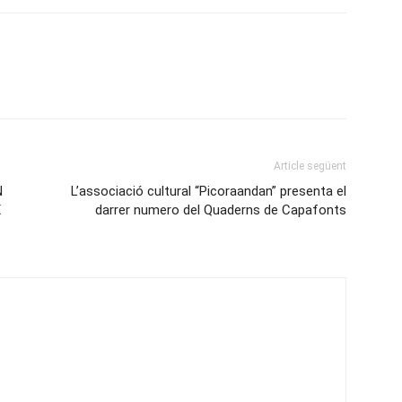
Article següent
N
L’associació cultural “Picoraandan” presenta el
X
darrer numero del Quaderns de Capafonts