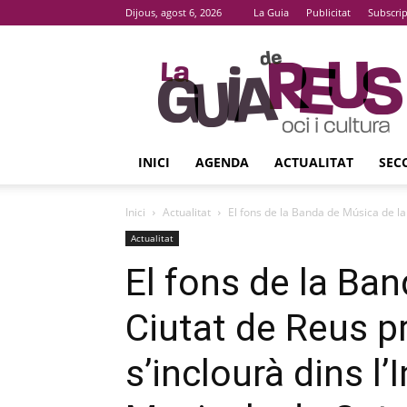
Dijous, agost 6, 2026
La Guia
Publicitat
Subscri
La
Guia
De
Reus
INICI
AGENDA
ACTUALITAT
SEC
Inici
Actualitat
El fons de la Banda de Música de la 
Actualitat
El fons de la Ba
Ciutat de Reus 
s’inclourà dins l