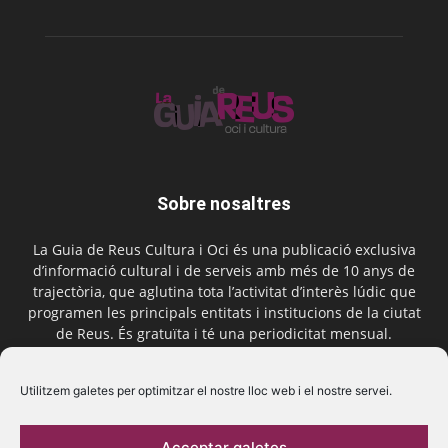
Sobre nosaltres
La Guia de Reus Cultura i Oci és una publicació exclusiva
d’informació cultural i de serveis amb més de 10 anys de
trajectòria, que aglutina tota l’activitat d’interès lúdic que
programen les principals entitats i institucions de la ciutat
de Reus. És gratuïta i té una periodicitat mensual.
Contactar-nos:
comercial@laguiadereus.com
Utilitzem galetes per optimitzar el nostre lloc web i el nostre servei.
Acceptar galetes