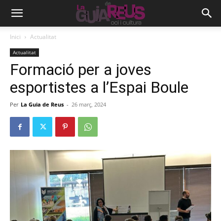
Inici
Actualitat
Actualitat
Formació per a joves
esportistes a l’Espai Boule
Per
La Guia de Reus
-
26 març, 2024