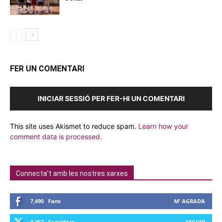
FER UN COMENTARI
INICIAR SESSIÓ PER FER-HI UN COMENTARI
This site uses Akismet to reduce spam.
Learn how your
comment data is processed.
Connecta't amb les nostres xarxes
7,490
Fans
M' AGRADA
3,252
Seguidors
SEGUIR