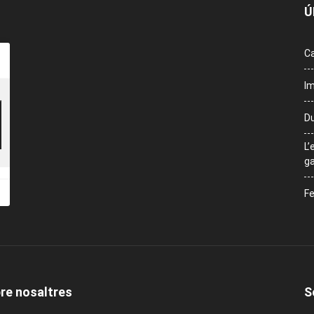
Ú
Ca
Im
Du
L’
ga
Fe
re nosaltres
S