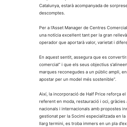
Catalunya, estarà acompanyada de sorpreses
descomptes.
Per a l’Asset Manager de Centres Comercials 
una notícia excel·lent tant per la gran relle
operador que aportarà valor, varietat i difer
En aquest sentit, assegura que es convertir
comercial” i que els seus objectius s’alinee
marques reconegudes a un públic ampli, enr
apostar per un model més sostenible”.
Així, la incorporació de Half Price reforça 
referent en moda, restauració i oci, gràcie
nacionals i internacionals amb propostes inn
gestionat per la Socimi especialitzada en la
llarg termini, es troba immers en un pla d’