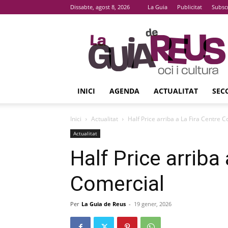
Dissabte, agost 8, 2026
La Guia
Publicitat
Subsc
La
Guia
De
Reus
INICI
AGENDA
ACTUALITAT
SEC
Inici
Actualitat
Half Price arriba a La Fira Centre 
Actualitat
Half Price arriba
Comercial
Per
La Guia de Reus
-
19 gener, 2026