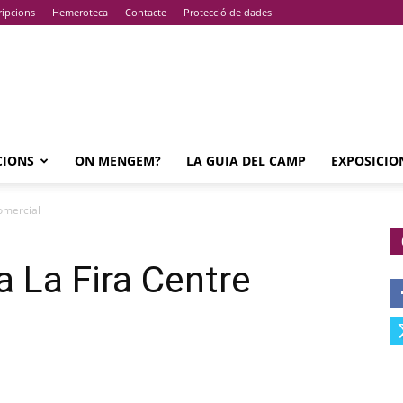
ripcions
Hemeroteca
Contacte
Protecció de dades
CIONS
ON MENGEM?
LA GUIA DEL CAMP
EXPOSICIO
Comercial
 a La Fira Centre