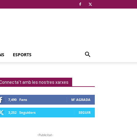
NS
ESPORTS
Connecta't amb les nostres xarxes
7,490
Fans
M' AGRADA
3,252
Seguidors
SEGUIR
-Publicitat-