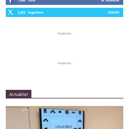
7,490
Fans
M' AGRADA
3,252
Seguidors
SEGUIR
-Publicitat-
-Publicitat-
Actualitat