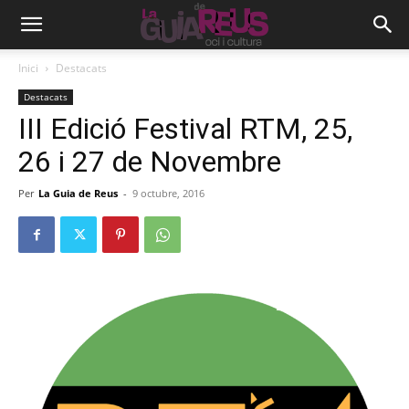
Inici
Destacats
Destacats
III Edició Festival RTM, 25,
26 i 27 de Novembre
Per
La Guia de Reus
-
9 octubre, 2016