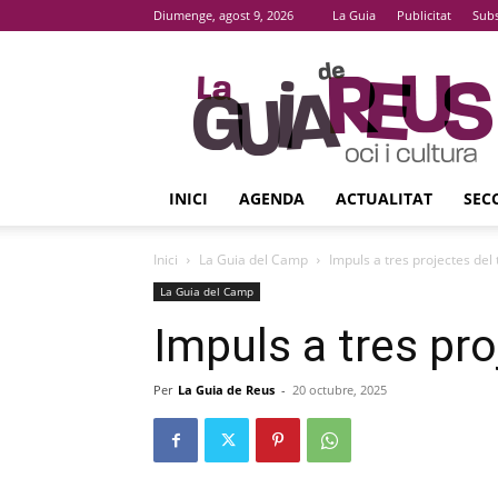
Diumenge, agost 9, 2026
La Guia
Publicitat
Subs
La
Guia
De
Reus
INICI
AGENDA
ACTUALITAT
SEC
Inici
La Guia del Camp
Impuls a tres projectes del t
La Guia del Camp
Impuls a tres proj
Per
La Guia de Reus
-
20 octubre, 2025