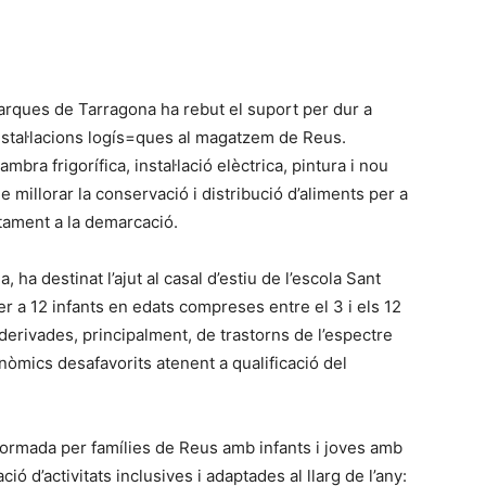
rques de Tarragona ha rebut el suport per dur a
nstal·lacions logís=ques al magatzem de Reus.
mbra frigorífica, instal·lació elèctrica, pintura i nou
millorar la conservació i distribució d’aliments per a
tament a la demarcació.
 ha destinat l’ajut al casal d’estiu de l’escola Sant
r a 12 infants en edats compreses entre el 3 i els 12
erivades, principalment, de trastorns de l’espectre
nòmics desafavorits atenent a qualificació del
 formada per famílies de Reus amb infants i joves amb
ció d’activitats inclusives i adaptades al llarg de l’any: