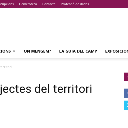
cripcions
Hemeroteca
Contacte
Protecció de dades
CIONS
ON MENGEM?
LA GUIA DEL CAMP
EXPOSICIO
erritori
ectes del territori