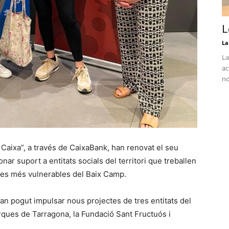
L
La
La
ac
no
 Caixa”, a través de CaixaBank, han renovat el seu
ar suport a entitats socials del territori que treballen
sones més vulnerables del Baix Camp.
han pogut impulsar nous projectes de tres entitats del
arques de Tarragona, la Fundació Sant Fructuós i