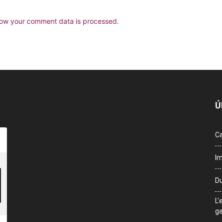
ow your comment data is processed.
Ú
Ca
Im
Du
L’
ga