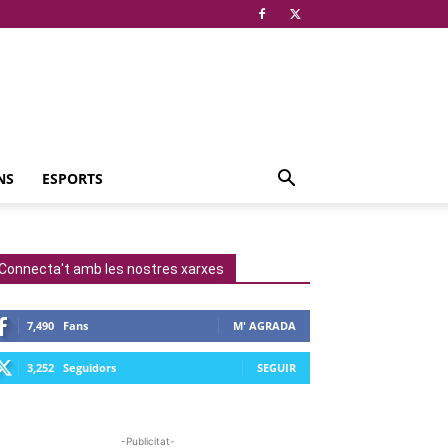
NS
ESPORTS
Connecta't amb les nostres xarxes
7,490
Fans
M' AGRADA
3,252
Seguidors
SEGUIR
-Publicitat-