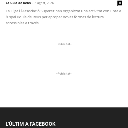
La Guia de Reus
-
3 agost, 2026
0
La Lliga i l’Associació Supera’t han organitzat una activitat conjunta a
l’Espai Boule de Reus per apropar noves formes de lectura
accessibles a través...
-Publicitat-
-Publicitat-
L’ÚLTIM A FACEBOOK