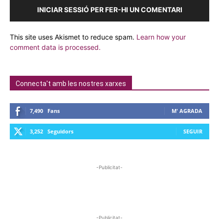
INICIAR SESSIÓ PER FER-HI UN COMENTARI
This site uses Akismet to reduce spam.
Learn how your
comment data is processed.
Connecta't amb les nostres xarxes
7,490
Fans
M' AGRADA
3,252
Seguidors
SEGUIR
-Publicitat-
-Publicitat-