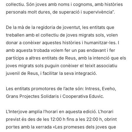
col·lectiu. Són joves amb noms i cognoms, amb històries
personals molt dures, de superació i supervivència”.
De la mà de la regidoria de joventut, les entitats que
treballen amb el col·lectiu de joves migrats sols, volen
donar a conèixer aquestes històries i humanitzar-les. I
amb aquesta trobada volem fer un pas endavant i fer
partícips a altres entitats de Reus, amb la intenció que els
joves migrats sols puguin conèixer el teixit associatiu
juvenil de Reus, i facilitar la seva integració.
Les entitats promotores de l’acte són: Intress, Eveho,
Grans Projectes Solidaris i Cooperativa Eduvic.
L’Interjove amplia l’horari en aquesta edició. L’horari
previst és des de les 12:00 h fins a les 22:00 h, obrint
portes amb la xerrada «Les promeses dels joves que