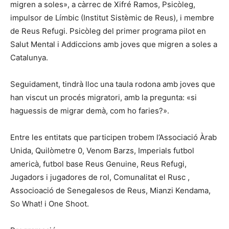
migren a soles», a càrrec de Xifré Ramos, Psicòleg,
impulsor de Límbic (Institut Sistèmic de Reus), i membre
de Reus Refugi. Psicòleg del primer programa pilot en
Salut Mental i Addiccions amb joves que migren a soles a
Catalunya.
Seguidament, tindrà lloc una taula rodona amb joves que
han viscut un procés migratori, amb la pregunta: «si
haguessis de migrar demà, com ho faries?».
Entre les entitats que participen trobem l’Associació Àrab
Unida, Quilòmetre 0, Venom Barzs, Imperials futbol
americà, futbol base Reus Genuine, Reus Refugi,
Jugadors i jugadores de rol, Comunalitat el Rusc ,
Associoació de Senegalesos de Reus, Mianzi Kendama,
So What! i One Shoot.