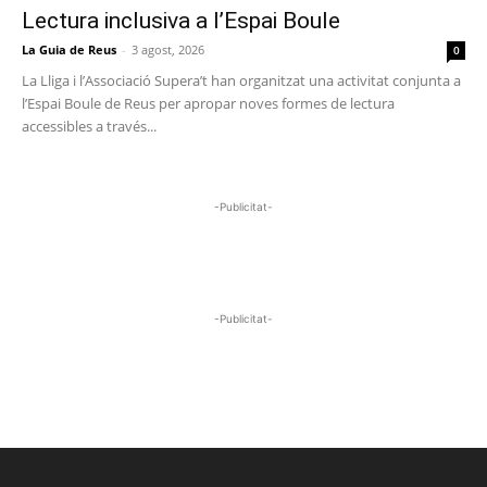
Lectura inclusiva a l’Espai Boule
La Guia de Reus
-
3 agost, 2026
0
La Lliga i l’Associació Supera’t han organitzat una activitat conjunta a
l’Espai Boule de Reus per apropar noves formes de lectura
accessibles a través...
-Publicitat-
-Publicitat-