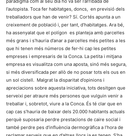
paradigma com al seu dia ho va ser l’arribada de
l’autopista. Toca fer habitatges, doncs, en previsió dels
treballadors que han de venir? Sí. Cortés apunta a un
creixement de població i, per tant, d’habitatges. Ara bé,
ha assenyalat que el polígon es planteja amb parcel·les
més grans i s’hauria d’anar a parcel·les més petites a les
que hi tenen més números de fer-hi cap les petites
empreses i empresaris de la Conca. La petita i mitjana
empresa es visualitza com una aposta, sinó més segura,
si més diversificada per allò de no posar tots els ous en
un sol cistell. Malgrat la disparitat d’opinions i
apreciacions sobre aquesta iniciativa, tots desitgen que
serveixi per atraure més persones que vulguin venir a
treballar i, sobretot, viure a la Conca. És té clar que en
cap cas s’hauria de baixar dels 20.000 habitants actuals
perquè suposaria perdre prestacions de caire social i
també perdre pes d’influència dermogràfica a l’hora de
reclamar serveis que en d’altres llocs ja es tenen. S’ha