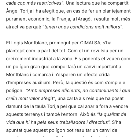
cada cop més restrictives”
. Una lectura que ha compartit
Àngel Torija i ha afegit que, en cas de fer un plantejament
purament econòmic, la Franja, a l’Aragó, resulta molt més
atractiva perquè “
tenen unes condicions molt millors”.
El Logis Montblanc, promogut per CIMALSA, s’ha
plantejat com la part del tot. Com el un revulsiu per un
creixement industrial a la zona. Els ponents el veuen com
un polígon gran que comportarà un canvi important a
Montblanc i comarca i n’esperen un efecte crida
d’empreses auxiliars. Però, la qüestió és com s’omple el
polígon:
“Amb empreses eficients, no contaminants i que
creïn molt valor afegit”
, una carta als reis que ha posat
damunt de la taula Torija pel que cal anar a fora a vendre
aquests terrenys i també l’entorn. Això és
“la qualitat de
vida que hi ha pels seus treballadors i directius”.
S’ha
apuntat que aquest polígon pot resultar un canvi de