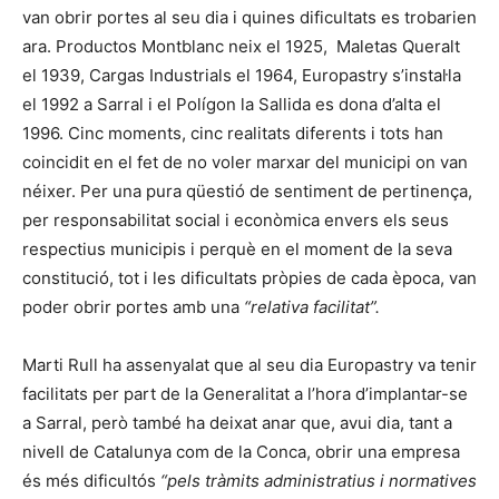
van obrir portes al seu dia i quines dificultats es trobarien
ara. Productos Montblanc neix el 1925, Maletas Queralt
el 1939, Cargas Industrials el 1964, Europastry s’instal·la
el 1992 a Sarral i el Polígon la Sallida es dona d’alta el
1996. Cinc moments, cinc realitats diferents i tots han
coincidit en el fet de no voler marxar del municipi on van
néixer. Per una pura qüestió de sentiment de pertinença,
per responsabilitat social i econòmica envers els seus
respectius municipis i perquè en el moment de la seva
constitució, tot i les dificultats pròpies de cada època, van
poder obrir portes amb una
“relativa facilitat”.
Marti Rull ha assenyalat que al seu dia Europastry va tenir
facilitats per part de la Generalitat a l’hora d’implantar-se
a Sarral, però també ha deixat anar que, avui dia, tant a
nivell de Catalunya com de la Conca, obrir una empresa
és més dificultós
“pels tràmits administratius i normatives