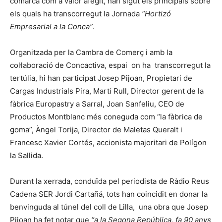
comarca com a valor afegit, han sigut els principals sobre
els quals ha transcorregut la Jornada
“Hortizó
Empresarial a la Conca”
.
Organitzada per la Cambra de Comerç i amb la
col·laboració de Concactiva, espai on ha transcorregut la
tertúlia, hi han participat Josep Pijoan, Propietari de
Cargas Industrials Pira, Martí Rull, Director gerent de la
fàbrica Europastry a Sarral, Joan Sanfeliu, CEO de
Productos Montblanc més coneguda com “la fàbrica de
goma”, Àngel Torija, Director de Maletas Queralt i
Francesc Xavier Cortés, accionista majoritari de Polígon
la Sallida.
Durant la xerrada, conduïda pel periodista de Ràdio Reus
Cadena SER Jordi Cartañá, tots han coincidit en donar la
benvinguda al túnel del coll de Lilla, una obra que Josep
Pijoan ha fet notar que
“a la Segona República, fa 90 anys