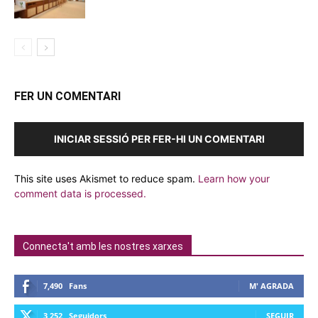
FER UN COMENTARI
INICIAR SESSIÓ PER FER-HI UN COMENTARI
This site uses Akismet to reduce spam.
Learn how your
comment data is processed.
Connecta't amb les nostres xarxes
7,490
Fans
M' AGRADA
3,252
Seguidors
SEGUIR