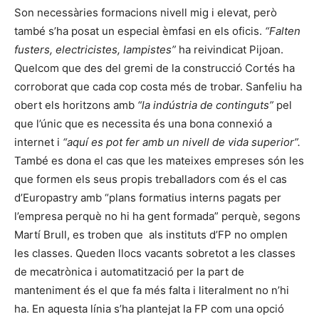
Son necessàries formacions nivell mig i elevat, però
també s’ha posat un especial èmfasi en els oficis.
“Falten
fusters, electricistes, lampistes”
ha reivindicat Pijoan.
Quelcom que des del gremi de la construcció Cortés ha
corroborat que cada cop costa més de trobar. Sanfeliu ha
obert els horitzons amb
“la indústria de continguts”
pel
que l’únic que es necessita és una bona connexió a
internet i
“aquí es pot fer amb un nivell de vida superior”.
També es dona el cas que les mateixes empreses són les
que formen els seus propis treballadors com és el cas
d’Europastry amb “plans formatius interns pagats per
l’empresa perquè no hi ha gent formada” perquè, segons
Martí Brull, es troben que als instituts d’FP no omplen
les classes. Queden llocs vacants sobretot a les classes
de mecatrònica i automatització per la part de
manteniment és el que fa més falta i literalment no n’hi
ha. En aquesta línia s’ha plantejat la FP com una opció