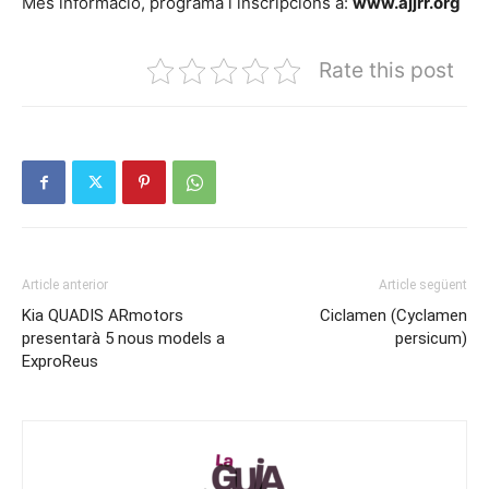
Més informació, programa i inscripcions a:
www.ajjrr.org
Rate this post
Article anterior
Article següent
Kia QUADIS ARmotors
Ciclamen (Cyclamen
presentarà 5 nous models a
persicum)
ExproReus