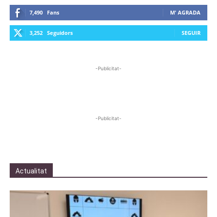
7,490
Fans
M' AGRADA
3,252
Seguidors
SEGUIR
-Publicitat-
-Publicitat-
Actualitat