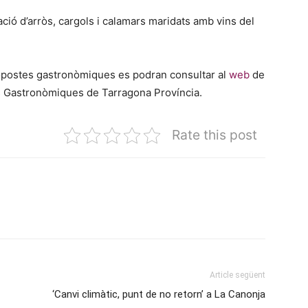
ció d’arròs, cargols i calamars maridats amb vins del
propostes gastronòmiques es podran consultar al
web
de
es Gastronòmiques de Tarragona Província.
Rate this post
Article següent
‘Canvi climàtic, punt de no retorn’ a La Canonja