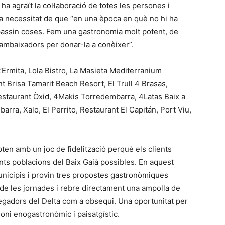
 ha agraït la col·laboració de totes les persones i
 la necessitat de que “en una època en què no hi ha
e passin coses. Fem una gastronomia molt potent, de
ambaixadors per donar-la a conèixer”.
’Ermita, Lola Bistro, La Masieta Mediterranium
t Brisa Tamarit Beach Resort, El Trull 4 Brasas,
staurant Òxid, 4Makis Torredembarra, 4Latas Baix a
arra, Xalo, El Perrito, Restaurant El Capitán, Port Viu,
en amb un joc de fidelització perquè els clients
ents poblacions del Baix Gaià possibles. En aquest
municipis i provin tres propostes gastronòmiques
 de les jornades i rebre directament una ampolla de
Segadors del Delta com a obsequi. Una oportunitat per
imoni enogastronòmic i paisatgístic.