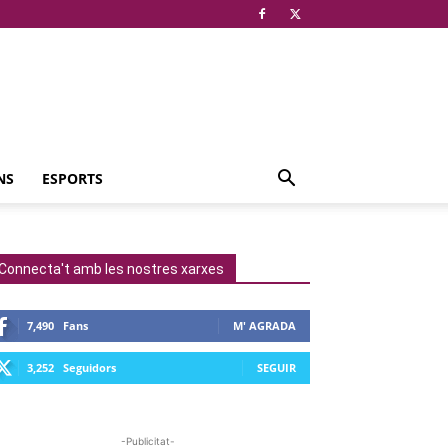
NS
ESPORTS
Connecta't amb les nostres xarxes
7,490
Fans
M' AGRADA
3,252
Seguidors
SEGUIR
-Publicitat-