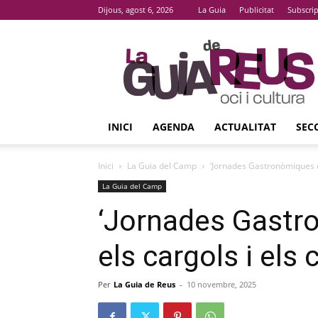
Dijous, agost 6, 2026
La Guia
Publicitat
Subscri
La
Guia
De
Reus
INICI
AGENDA
ACTUALITAT
SEC
Inici
La Guia del Camp
‘Jornades Gastronòmiques de
La Guia del Camp
‘Jornades Gastro
els cargols i els 
Per
La Guia de Reus
-
10 novembre, 2025