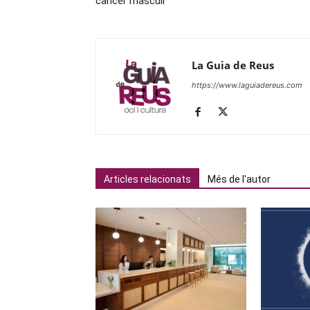
càncer masculí
La Guia de Reus
https://www.laguiadereus.com
Articles relacionats
Més de l'autor