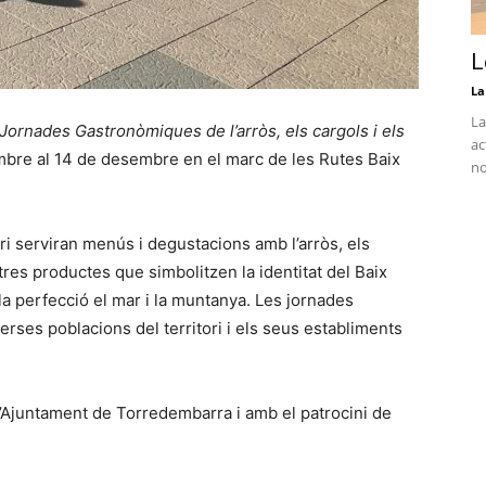
L
La
La
Jornades Gastronòmiques de l’arròs, els cargols i els
ac
bre al 14 de desembre en el marc de les Rutes Baix
no
ori serviran menús i degustacions amb l’arròs, els
tres productes que simbolitzen la identitat del Baix
 la perfecció el mar i la muntanya. Les jornades
rses poblacions del territori i els seus establiments
 l’Ajuntament de Torredembarra i amb el patrocini de