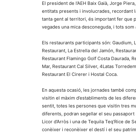
El president de l’AEH Baix Gaià, Jorge Piera,
entitats presents i involucrades, recordant
tanta gent al territori, és important fer qu
vegades una mica desconeguda, i tots som 
Els restaurants participants són: Gaudium, L
Restaurant, La Estrella del Jamón, Restauran
Restaurant Flamingo Golf Costa Daurada, Re
Mar, Restaurant Cal Silver, 4Latas Torredemb
Restaurant El Cirerer i Hostal Coca.
En aquesta ocasió, les jornades també compt
visitin el màxim d’establiments de les difer
sentit, totes les persones que visitin tres 
diferents, podran segellar el seu passaport
Licor d’Arròs i una de Tequila Teq’Rice de 
conèixer i reconèixer el destí i el seu patr