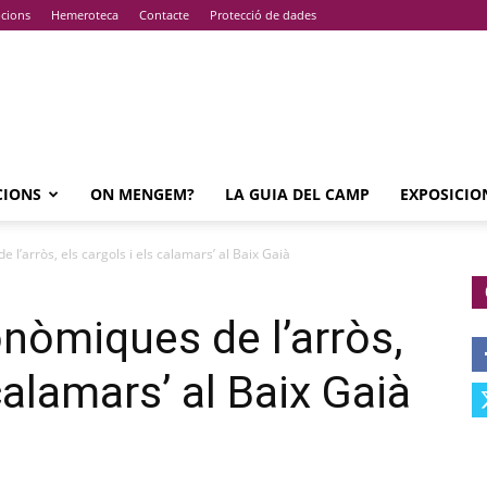
pcions
Hemeroteca
Contacte
Protecció de dades
CIONS
ON MENGEM?
LA GUIA DEL CAMP
EXPOSICIO
 l’arròs, els cargols i els calamars’ al Baix Gaià
nòmiques de l’arròs,
calamars’ al Baix Gaià