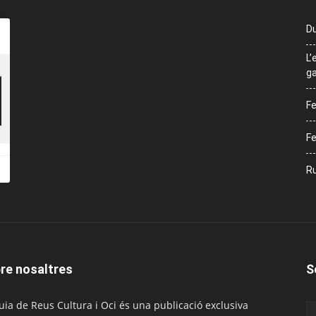
Du
L’
ga
Fe
Fe
Ru
re nosaltres
S
uia de Reus Cultura i Oci és una publicació exclusiva