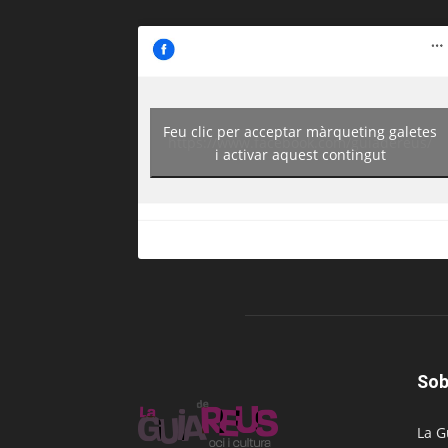
Feu clic per acceptar màrqueting galetes
https://www.facebook.com/guiadereus/
i activar aquest contingut
Sob
La G