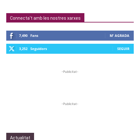
Connecta't amb les nostres xarxes
7,490
Fans
M' AGRADA
3,252
Seguidors
SEGUIR
-Publicitat-
-Publicitat-
Actualitat