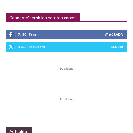
Connecta't amb les nostres xarxes
7,490
Fans
M' AGRADA
3,252
Seguidors
SEGUIR
-Publicitat-
-Publicitat-
Actualitat