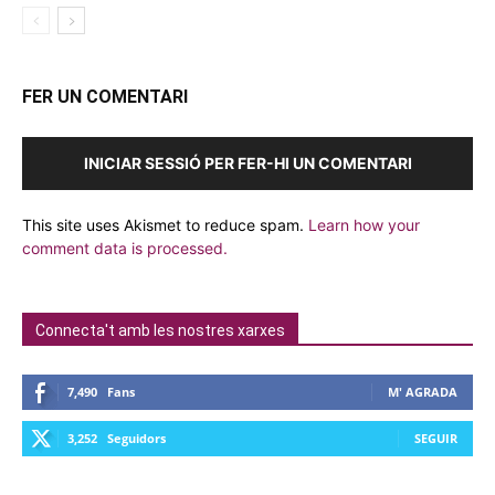
FER UN COMENTARI
INICIAR SESSIÓ PER FER-HI UN COMENTARI
This site uses Akismet to reduce spam.
Learn how your
comment data is processed.
Connecta't amb les nostres xarxes
7,490
Fans
M' AGRADA
3,252
Seguidors
SEGUIR