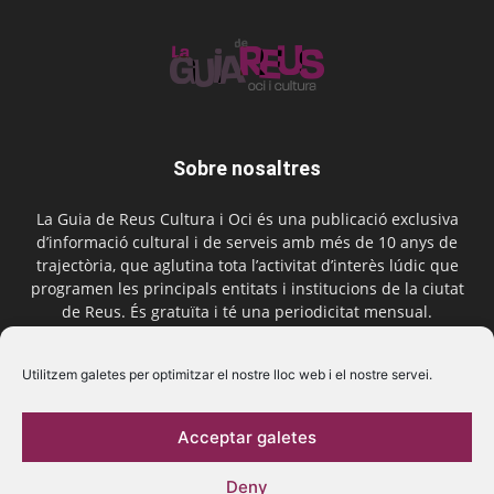
Sobre nosaltres
La Guia de Reus Cultura i Oci és una publicació exclusiva
d’informació cultural i de serveis amb més de 10 anys de
trajectòria, que aglutina tota l’activitat d’interès lúdic que
programen les principals entitats i institucions de la ciutat
de Reus. És gratuïta i té una periodicitat mensual.
Contactar-nos:
comercial@laguiadereus.com
Utilitzem galetes per optimitzar el nostre lloc web i el nostre servei.
Acceptar galetes
Segueix-nos
Deny