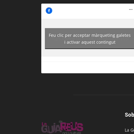
Feu clic per acceptar màrqueting galetes
https://www.facebook.com/guiadereus/
i activar aquest contingut
Sob
La G