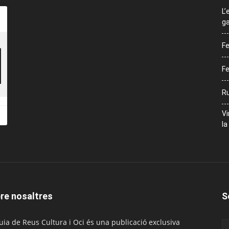
L’
ga
Fe
Fe
Ru
Vi
la
re nosaltres
S
uia de Reus Cultura i Oci és una publicació exclusiva