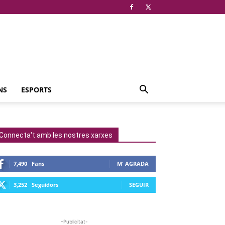
NS
ESPORTS
Connecta't amb les nostres xarxes
7,490
Fans
M' AGRADA
3,252
Seguidors
SEGUIR
-Publicitat-