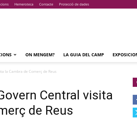
pcions
Hemeroteca
Contacte
Protecció de dades
CIONS
ON MENGEM?
LA GUIA DEL CAMP
EXPOSICIO
sita la Cambra de Comerç de Reus
Govern Central visita
merç de Reus