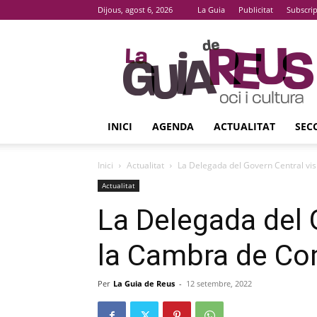
Dijous, agost 6, 2026
La Guia
Publicitat
Subscri
La
Guia
De
Reus
INICI
AGENDA
ACTUALITAT
SEC
Inici
Actualitat
La Delegada del Govern Central vi
Actualitat
La Delegada del 
la Cambra de Co
Per
La Guia de Reus
-
12 setembre, 2022