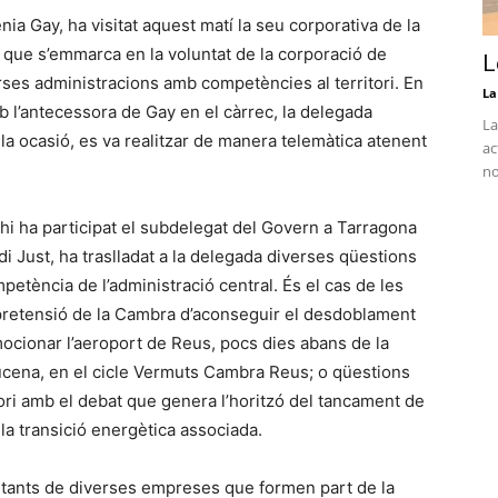
a Gay, ha visitat aquest matí la seu corporativa de la
ue s’emmarca en la voluntat de la corporació de
L
ses administracions amb competències al territori. En
La
 l’antecessora de Gay en el càrrec, la delegada
La
la ocasió, es va realitzar de manera telemàtica atenent
ac
no
 hi ha participat el subdelegat del Govern a Tarragona
i Just, ha traslladat a la delegada diverses qüestions
petència de l’administració central. És el cas de les
 pretensió de la Cambra d’aconseguir el desdoblament
mocionar l’aeroport de Reus, pocs dies abans de la
Lucena, en el cicle Vermuts Cambra Reus; o qüestions
ori amb el debat que genera l’horitzó del tancament de
 la transició energètica associada.
entants de diverses empreses que formen part de la