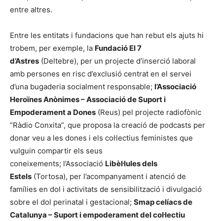
entre altres.
Entre les entitats i fundacions que han rebut els ajuts hi
trobem, per exemple, la
Fundació El 7
d’Astres
(Deltebre), per un projecte d’inserció laboral
amb persones en risc d’exclusió centrat en el servei
d’una bugaderia socialment responsable;
l’Associació
Heroïnes Anònimes – Associació de Suport i
Empoderament a Dones
(Reus) pel projecte radiofònic
“Ràdio Conxita”, que proposa la creació de podcasts per
donar veu a les dones i els col·lectius feministes que
vulguin compartir els seus
coneixements; l’Associació
Libèl·lules dels
Estels
(Tortosa), per l’acompanyament i atenció de
famílies en dol i activitats de sensibilització i divulgació
sobre el dol perinatal i gestacional;
Smap celíacs de
Catalunya – Suport i empoderament del col·lectiu