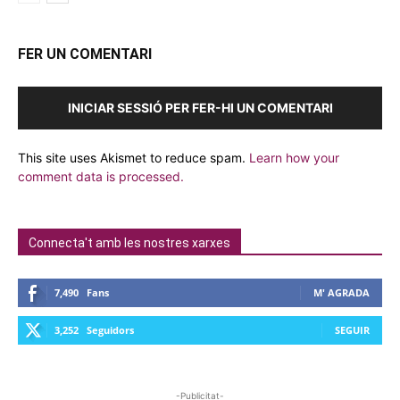
FER UN COMENTARI
INICIAR SESSIÓ PER FER-HI UN COMENTARI
This site uses Akismet to reduce spam.
Learn how your
comment data is processed.
Connecta't amb les nostres xarxes
7,490
Fans
M' AGRADA
3,252
Seguidors
SEGUIR
-Publicitat-