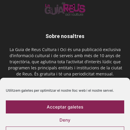
Sobre nosaltres
La Guia de Reus Cultura i Oci és una publicació exclusiva
d’informació cultural i de serveis amb més de 10 anys de
trajectòria, que aglutina tota l’activitat d’interès lúdic que
programen les principals entitats i institucions de la ciutat
de Reus. És gratuïta i té una periodicitat mensual.
Contactar-nos:
comercial@laguiadereus.com
Utilitzem galetes per optimitzar el nostre lloc web i el nostre servei.
Acceptar galetes
Segueix-nos
Deny