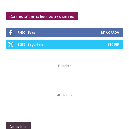
Connecta't amb les nostres xarxes
7,490
Fans
M' AGRADA
3,252
Seguidors
SEGUIR
-Publicitat-
-Publicitat-
Actualitat