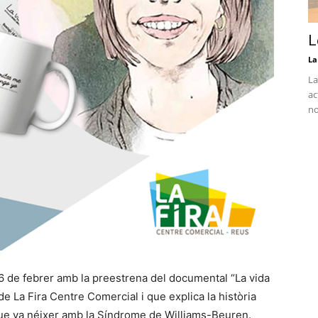
L
La
La
ac
no
16 de febrer amb la preestrena del documental “La vida
e La Fira Centre Comercial i que explica la història
que va néixer amb la Síndrome de Williams-Beuren.