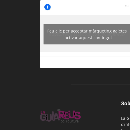
Feu clic per acceptar màrqueting galetes
https://www.facebook.com/guiadereus/
i activar aquest contingut
Sob
La G
d’in