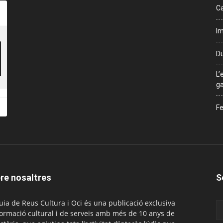
Ca
Im
Du
L’
ga
Fe
re nosaltres
S
uia de Reus Cultura i Oci és una publicació exclusiva
formació cultural i de serveis amb més de 10 anys de