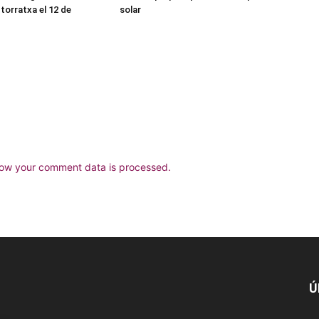
torratxa el 12 de
solar
ow your comment data is processed.
Ú