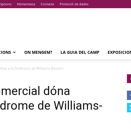
ripcions
Hemeroteca
Contacte
Protecció de dades
CIONS
ON MENGEM?
LA GUIA DEL CAMP
EXPOSICIO
ilitat a la Síndrome de Williams-Beuren
omercial dóna
Síndrome de Williams-