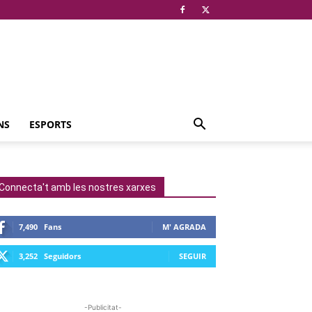
NS
ESPORTS
Connecta't amb les nostres xarxes
7,490
Fans
M' AGRADA
3,252
Seguidors
SEGUIR
-Publicitat-