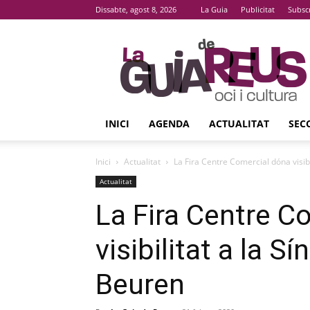
Dissabte, agost 8, 2026
La Guia
Publicitat
Subsc
La
Guia
De
Reus
INICI
AGENDA
ACTUALITAT
SEC
Inici
Actualitat
La Fira Centre Comercial dóna visib
Actualitat
La Fira Centre C
visibilitat a la 
Beuren